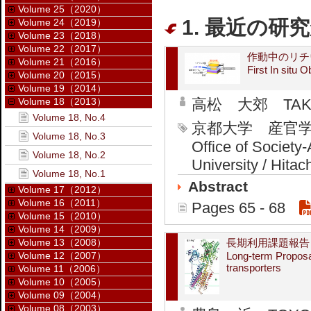
Volume 25（2020）
1. 最近の研究
Volume 24（2019）
Volume 23（2018）
Volume 22（2017）
作動中のリチ
Volume 21（2016）
First In situ 
Volume 20（2015）
Volume 19（2014）
Volume 18（2013）
高松 大郊 TAKAM
Volume 18, No.4
京都大学 産官
Volume 18, No.3
Office of Society
Volume 18, No.2
University / Hitac
Volume 18, No.1
Abstract
Volume 17（2012）
Volume 16（2011）
Pages 65 - 68
Volume 15（2010）
Volume 14（2009）
Volume 13（2008）
長期利用課題報告
Volume 12（2007）
Long-term Proposa
transporters
Volume 11（2006）
Volume 10（2005）
Volume 09（2004）
Volume 08（2003）