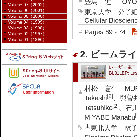
豊島 近 TOYOSH
Volume 07（2002）
Volume 06（2001）
東京大学 分子細胞生物学
Volume 05（2000）
Cellular Bioscien
Volume 04（1999）
Volume 03（1998）
Pages 69 - 74
Volume 02（1997）
Volume 01（1996）
2. ビームライ
レーザー電子
BL31LEP: Las
村松 憲仁 MURAM
[2]
Takashi
、與曽井
[2]
Tetsuhiko
、石川 
MIYABE Manabu
[1]
東北大学 電子光理