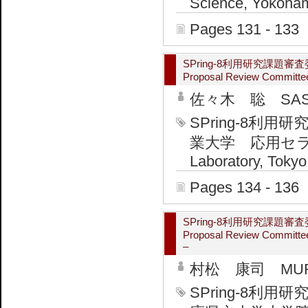
Science, Yokoham
Pages 131 - 133
SPring-8利用研究課
Proposal Review Committee
佐々木 聡 SASAK
SPring-8
業大学 応用セラミック
Laboratory, Tokyo
Pages 134 - 136
SPring-8利用研究課題
Proposal Review Committe
–
村松 康司 MURAM
SPring-8利