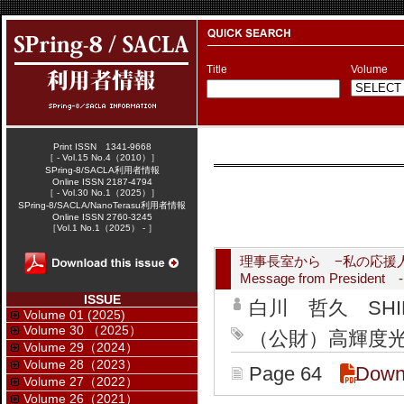
Title
Volume
Print ISSN 1341-9668
［ - Vol.15 No.4（2010）］
SPring-8/SACLA利用者情報
Online ISSN 2187-4794
［ - Vol.30 No.1（2025）］
SPring-8/SACLA/NanoTerasu利用者情報
Online ISSN 2760-3245
［Vol.1 No.1（2025） - ］
理事長室から −私の応援
Message from President - S
ISSUE
白川 哲久 SHIRA
Volume 01 (2025)
Volume 30 （2025）
（公財）高輝度光科学
Volume 29（2024）
Volume 28（2023）
Page 64
Down
Volume 27（2022）
Volume 26（2021）