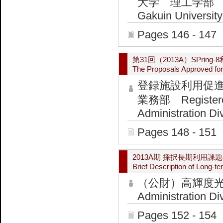
大学 理工学部 School
Gakuin University
Pages 146 - 147
第31回（2013A）SPri
The Proposals Approved fo
登録施設利用促
業務部 Registered I
Administration Di
Pages 148 - 151
2013A期 採択長期利用課
Brief Description of Long-
（公財）高輝度光
Administration Di
Pages 152 - 154