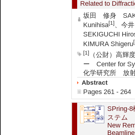
Related to Diffract
坂田 修身 SAKA
[1]
Kunihisa
、今井 
SEKIGUCHI Hiro
KIMURA Shigeru
[1]
（公財）高輝
ー Center for Sy
化学研究所 放射光科
Abstract
Pages 261 - 264
SPri
ステム
New Remo
Beamline