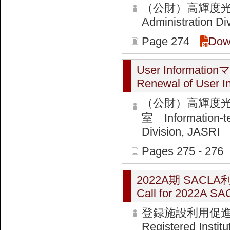
（公財）高輝度光
Administration Di
Page 274
Dow
User Informa
Renewal of User 
（公財）高輝度
室 Information-te
Division, JASRI
Pages 275 - 276
2022A期 SAC
Call for 2022A SA
登録施設利用促
Registered Institu