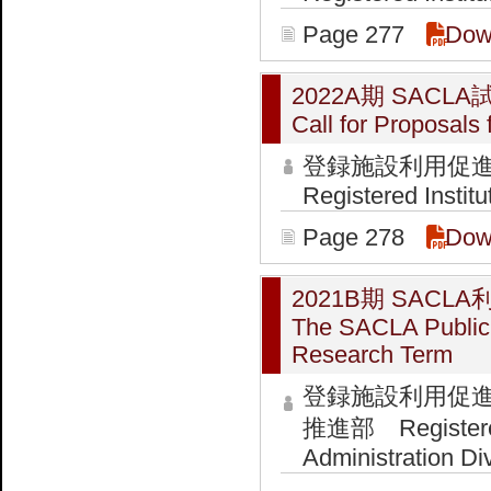
Page 277
Dow
2022A期 SAC
Call for Proposals
登録施設利用促
Registered Institu
Page 278
Dow
2021B期 SAC
The SACLA Public 
Research Term
登録施設利用促
推進部 Registered I
Administration Di