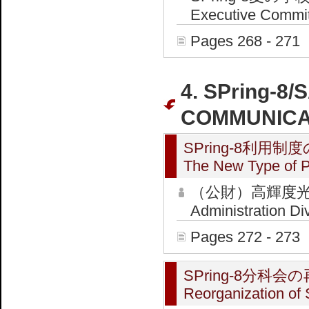
Executive Commit
Pages 268 - 271
4. SPring-
COMMUNICA
SPring-8利用
The New Type of P
（公財）高輝度光
Administration Di
Pages 272 - 273
SPring-8分科
Reorganization of