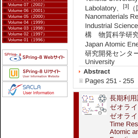
Volume 07（2002）
[3]
Labolatory、
（
Volume 06（2001）
Nanomaterials Res
Volume 05（2000）
Volume 04（1999）
Industrial Scien
Volume 03（1998）
構 物質科学研究センター
Volume 02（1997）
Volume 01（1996）
Japan Atomic En
研究開発センター Micr
University
Abstract
Pages 251 - 255
長期利用
ゼオライ
ゼオライ
Time Reso
Atomic a