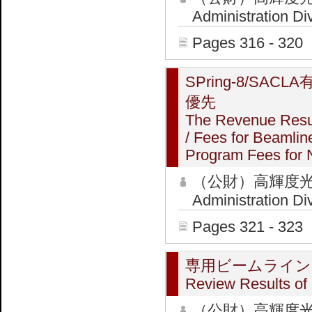
Administration Di
Pages 316 - 320
SPring-8/S
優先
The Revenue Resul
/ Fees for Beamli
Program Fees for 
（公財）高輝度光
Administration Di
Pages 321 - 323
専用ビームライン
Review Results of
（公財）高輝度光