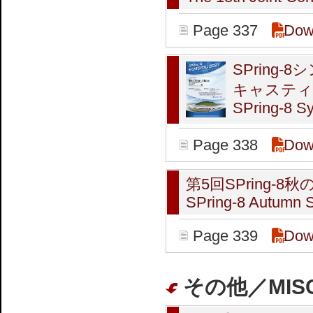
Page 337
Dow
SPring-
キャスティ
SPring-8 S
Page 338
Dow
第5回SPring-
SPring-8 Autumn 
Page 339
Dow
その他／MIS