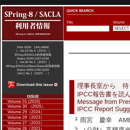
Title
Volume
Print ISSN 1341-9668
［ - Vol.15 No.4（2010）］
SPring-8/SACLA利用者情報
Online ISSN 2187-4794
［ - Vol.30 No.1（2025）］
SPring-8/SACLA/NanoTerasu利用者情報
Online ISSN 2760-3245
［Vol.1 No.1（2025） - ］
理事長室から 待
IPCC報告書を読
ISSUE
Message from Pres
Volume 01 (2025)
Volume 30 （2025）
IPCC Report Sugg
Volume 29（2024）
Volume 28（2023）
雨宮 慶幸 AMEMIY
Volume 27（2022）
Volume 26（2021）
（公財）高輝度光科学