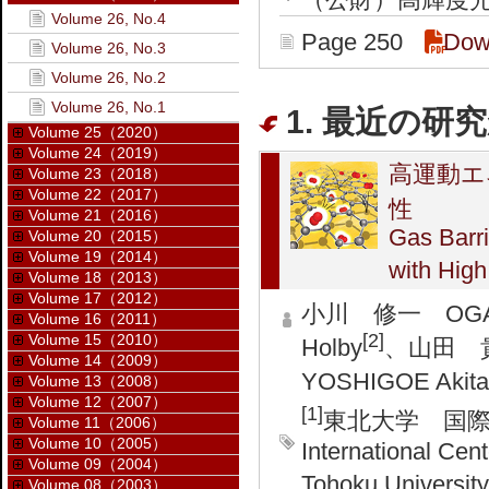
Volume 26, No.4
Page 250
Dow
Volume 26, No.3
Volume 26, No.2
Volume 26, No.1
1. 最近の研究
Volume 25（2020）
Volume 24（2019）
高運動エ
Volume 23（2018）
Volume 22（2017）
性
Volume 21（2016）
Gas Barri
Volume 20（2015）
Volume 19（2014）
with High
Volume 18（2013）
Volume 17（2012）
小川 修一 OGAWA
Volume 16（2011）
[2]
Volume 15（2010）
Holby
、山田 貴壽
Volume 14（2009）
YOSHIGOE Akita
Volume 13（2008）
Volume 12（2007）
[1]
東北大学 国
Volume 11（2006）
Volume 10（2005）
International Cen
Volume 09（2004）
Tohoku Universi
Volume 08（2003）