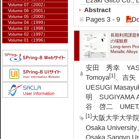
Ezaki Glico Co., L
Volume 07（2002）
Abstract
Volume 06（2001）
Volume 05（2000）
Pages 3 - 9
D
Volume 04（1999）
Volume 03（1998）
Volume 02（1997）
長期利用課題
Volume 01（1996）
の場観察
Long-term Prop
Metallic Alloy
安田 秀幸 YASUD
[1]
Tomoya
、吉矢 
UESUGI Masayuk
明 SUGIYAMA A
谷 啓二 UMETANI
[1]
大阪大学大学院 工学
Osaka Universit
Osaka Sangyo Un