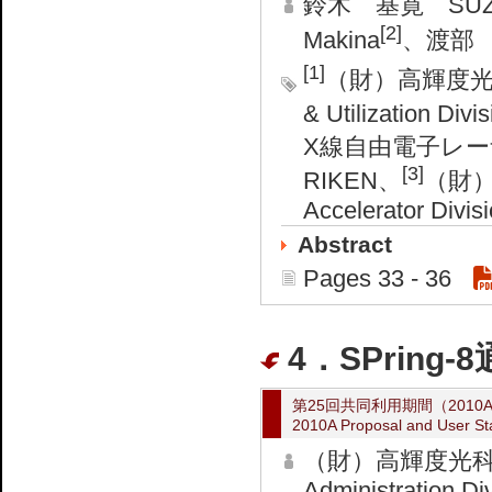
鈴木 基寛 SUZUK
[2]
Makina
、渡部 貴
[1]
（財）高輝度光
& Utilization Div
X線自由電子レーザー計
[3]
RIKEN、
（財
Accelerator Divi
Abstract
Pages 33 - 36
4．SPring-8
第25回共同利用期間（201
2010A Proposal and User Sta
（財）高輝度光科
Administration Di