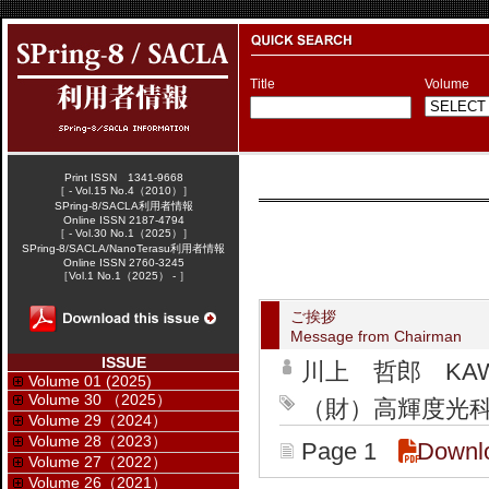
Title
Volume
Print ISSN 1341-9668
［ - Vol.15 No.4（2010）］
SPring-8/SACLA利用者情報
Online ISSN 2187-4794
［ - Vol.30 No.1（2025）］
SPring-8/SACLA/NanoTerasu利用者情報
Online ISSN 2760-3245
［Vol.1 No.1（2025） - ］
ご挨拶
Message from Chairman
ISSUE
川上 哲郎 KAWAK
Volume 01 (2025)
Volume 30 （2025）
（財）高輝度光科学
Volume 29（2024）
Volume 28（2023）
Page 1
Downl
Volume 27（2022）
Volume 26（2021）