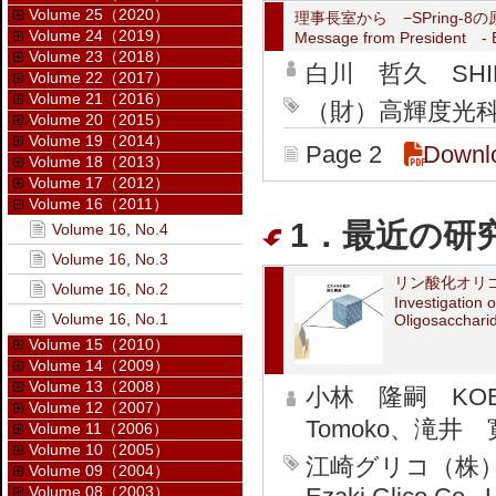
Volume 25（2020）
理事長室から −SPring-8
Volume 24（2019）
Message from President - B
Volume 23（2018）
白川 哲久 SHIRA
Volume 22（2017）
Volume 21（2016）
（財）高輝度光科学研
Volume 20（2015）
Volume 19（2014）
Page 2
Downl
Volume 18（2013）
Volume 17（2012）
Volume 16（2011）
1．最近の研究か
Volume 16, No.4
Volume 16, No.3
リン酸化オリ
Volume 16, No.2
Investigation 
Volume 16, No.1
Oligosacchari
Volume 15（2010）
Volume 14（2009）
Volume 13（2008）
小林 隆嗣 KOBAY
Volume 12（2007）
Tomoko、滝井 寛 
Volume 11（2006）
Volume 10（2005）
江崎グリコ（株） 健康科
Volume 09（2004）
Volume 08（2003）