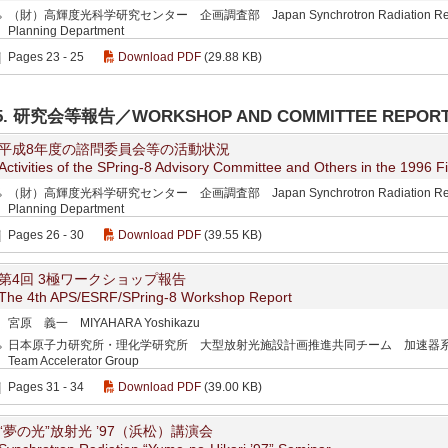
（財）高輝度光科学研究センター 企画調査部 Japan Synchrotron Radiation Research I
Planning Department
Pages 23 - 25
Download PDF
(29.88 KB)
5. 研究会等報告／WORKSHOP AND COMMITTEE REPOR
平成8年度の諮問委員会等の活動状況
Activities of the SPring-8 Advisory Committee and Others in the 1996 F
（財）高輝度光科学研究センター 企画調査部 Japan Synchrotron Radiation Research I
Planning Department
Pages 26 - 30
Download PDF
(39.55 KB)
第4回 3極ワークショップ報告
The 4th APS/ESRF/SPring-8 Workshop Report
宮原 義一 MIYAHARA Yoshikazu
日本原子力研究所・理化学研究所 大型放射光施設計画推進共同チーム 加速器系グループ JAE
Team Accelerator Group
Pages 31 - 34
Download PDF
(39.00 KB)
“夢の光”放射光 ’97（浜松）講演会