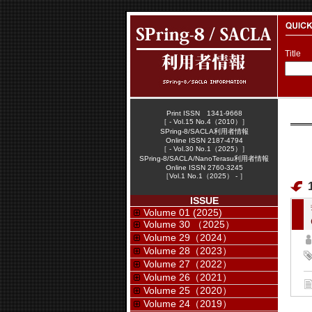
Title
Print ISSN 1341-9668
［ - Vol.15 No.4（2010）］
SPring-8/SACLA利用者情報
Online ISSN 2187-4794
［ - Vol.30 No.1（2025）］
SPring-8/SACLA/NanoTerasu利用者情報
Online ISSN 2760-3245
［Vol.1 No.1（2025） - ］
ISSUE
Volume 01 (2025)
Volume 30 （2025）
Volume 29（2024）
Volume 28（2023）
Volume 27（2022）
Volume 26（2021）
Volume 25（2020）
Volume 24（2019）