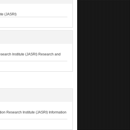
e (JASRI)
nstitute (JASRI) Research and
ch Institute (JASRI) Information