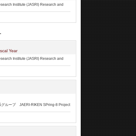
nstitute (JASRI) Research and
T
iscal Year
nstitute (JASRI) Research and
RI-RIKEN SPring-8 Project