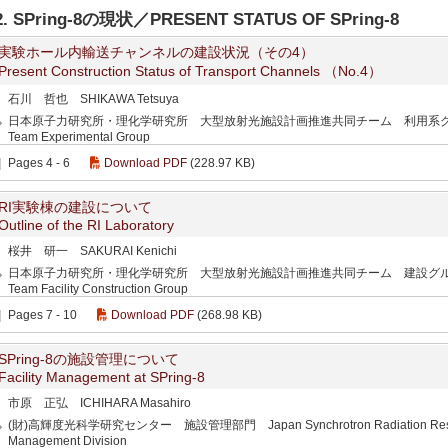
2. SPring-8の現状／PRESENT STATUS OF SPring-8
実験ホール内輸送チャンネルの建設状況（その4）
Present Construction Status of Transport Channels （No.4）
石川 哲也 SHIKAWA Tetsuya
日本原子力研究所・理化学研究所 大型放射光施設計画推進共同チーム 利用系グループ JAERI
Team Experimental Group
Pages 4 - 6
Download PDF
(228.97 KB)
RI実験棟の建設について
Outline of the RI Laboratory
桜井 研一 SAKURAI Kenichi
日本原子力研究所・理化学研究所 大型放射光施設計画推進共同チーム 建設グループ JAERI-
Team Facility Construction Group
Pages 7 - 10
Download PDF
(268.98 KB)
SPring-8の施設管理について
Facility Management at SPring-8
市原 正弘 ICHIHARA Masahiro
(財)高輝度光科学研究センター 施設管理部門 Japan Synchrotron Radiation Research In
Management Division