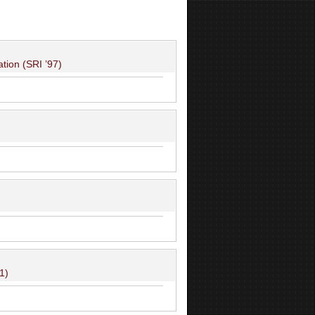
tion (SRI ’97)
1)