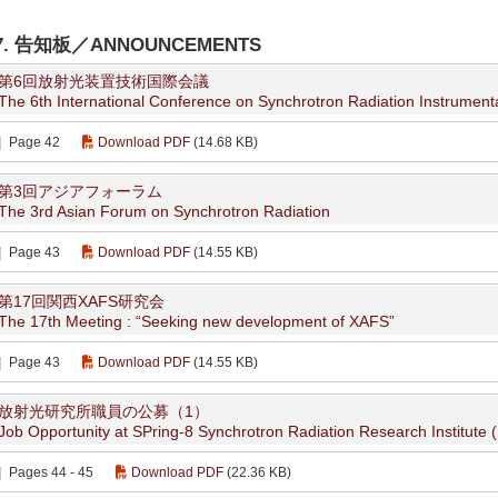
7. 告知板／ANNOUNCEMENTS
第6回放射光装置技術国際会議
The 6th International Conference on Synchrotron Radiation Instrumenta
Page 42
Download PDF
(14.68 KB)
第3回アジアフォーラム
The 3rd Asian Forum on Synchrotron Radiation
Page 43
Download PDF
(14.55 KB)
第17回関西XAFS研究会
The 17th Meeting : “Seeking new development of XAFS”
Page 43
Download PDF
(14.55 KB)
放射光研究所職員の公募（1）
Job Opportunity at SPring-8 Synchrotron Radiation Research Institute (
Pages 44 - 45
Download PDF
(22.36 KB)