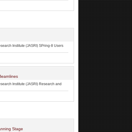
stitute (JASRI) SPring-8 Users
 Beamlines
nstitute (JASRI) Research and
anning Stage