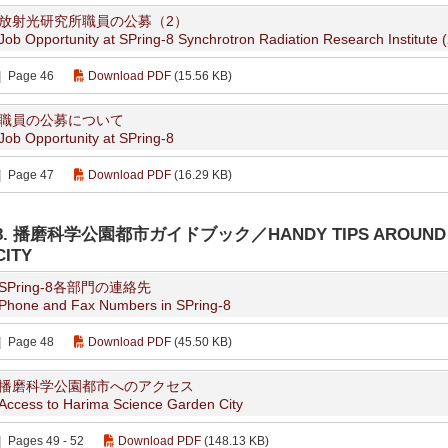
放射光研究所職員の公募（2）
Job Opportunity at SPring-8 Synchrotron Radiation Research Institute (
Page 46
Download PDF
(15.56 KB)
職員の公募について
Job Opportunity at SPring-8
Page 47
Download PDF
(16.29 KB)
8. 播磨科学公園都市ガイドブック／HANDY TIPS AROUND HA
CITY
SPring-8各部門の連絡先
Phone and Fax Numbers in SPring-8
Page 48
Download PDF
(45.50 KB)
播磨科学公園都市へのアクセス
Access to Harima Science Garden City
Pages 49 - 52
Download PDF
(148.13 KB)