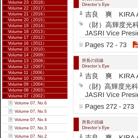
Volume 23（2018）
Director’s Eye
Volume 22（2017）
吉良 爽 KIRA A
Volume 21（2016）
Volume 20（2015）
（財）高輝度光
Volume 19（2014）
Volume 18（2013）
JASRI Vice Presi
Volume 17（2012）
Volume 16（2011）
Pages 72 - 73
Volume 15（2010）
Volume 14（2009）
所長の目線
Volume 13（2008）
Director’s Eye
Volume 12（2007）
Volume 11（2006）
吉良 爽 KIRA A
Volume 10（2005）
Volume 09（2004）
（財) 高輝度
Volume 08（2003）
JASRI Vice Presi
Volume 07（2002）
Volume 07, No.6
Pages 272 - 273
Volume 07, No.5
Volume 07, No.4
所長の目線
Director’s Eye
Volume 07, No.3
Volume 07, No.2
吉良 爽 KIRA A