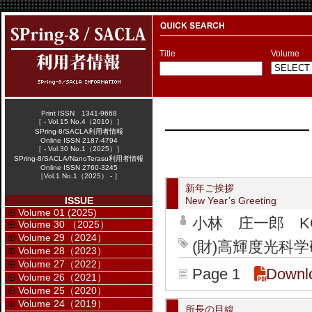
Title
Volume
Print ISSN 1341-9668
［ - Vol.15 No.4（2010）］
SPring-8/SACLA利用者情報
Online ISSN 2187-4794
［ - Vol.30 No.1（2025）］
SPring-8/SACLA/NanoTerasu利用者情報
Online ISSN 2760-3245
［Vol.1 No.1（2025） - ］
新年ご挨拶
ISSUE
New Year’s Greeting
Volume 01 (2025)
小林 庄一郎 KOBA
Volume 30 （2025）
Volume 29（2024）
(財)高輝度光科学研
Volume 28（2023）
Volume 27（2022）
Page 1
Downl
Volume 26（2021）
Volume 25（2020）
Volume 24（2019）
所長の目線