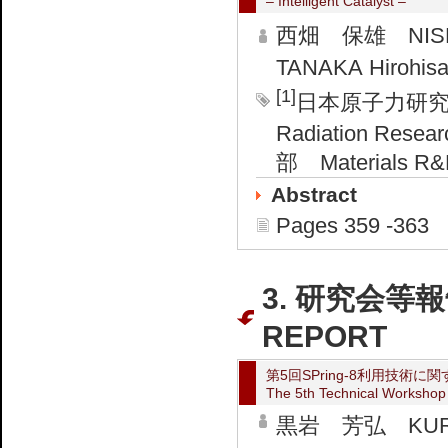
– Intelligent Catalyst –
西畑 保雄 NISHI
TANAKA Hirohis
[1]
日本原子力研究所
Radiation Resea
部 Materials R&D 
Abstract
Pages 359 -363
3. 研究会等報
REPORT
第5回SPring-8利用技術
The 5th Technical Workshop f
黒岩 芳弘 KUROI