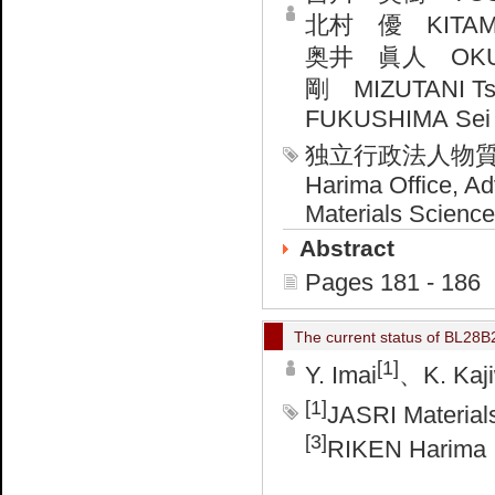
北村 優 KITAMU
奥井 眞人 OKUI
剛 MIZUTANI T
FUKUSHIMA Sei
独立行政法人物
Harima Office, Adv
Materials Science
Abstract
Pages 181 - 186
The current status of BL28B2 
[1]
Y. Imai
、K. Kaj
[1]
JASRI Material
[3]
RIKEN Harima I