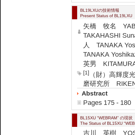
BL19LXUの技術情報
Present Status of BL19LXU
矢橋 牧名 YABAS
TAKAHASHI Sun
人 TANAKA Yosh
TANAKA Yoshika
英男 KITAMURA 
[1]
（財）高輝度光
磨研究所 RIKEN Ha
Abstract
Pages 175 - 180
BL15XU “WEBRAM” の現状
The Status of BL15XU “WE
吉川 英樹 YOSHI