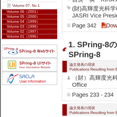
Volume 07, No.1
(財)高輝度光
Volume 06（2001）
JASRI Vice Presi
Volume 05（2000）
Volume 04（1999）
Page 342
Dow
Volume 03（1998）
Volume 02（1997）
Volume 01（1996）
1. SPring-
SPring-8
論文発表の現状
Publications Resulting from 
（財）高輝度光科学
Office
Pages 233 - 234
論文発表の現状
Publications Resulting from 