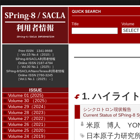
Title
Volume
Print ISSN 1341-9668
［ - Vol.15 No.4（2010）］
SPring-8/SACLA利用者情報
Online ISSN 2187-4794
［ - Vol.30 No.1（2025）］
SPring-8/SACLA/NanoTerasu利用者情報
Online ISSN 2760-3245
［Vol.1 No.1（2025） - ］
ISSUE
1. ハイライト
Volume 01 (2025)
Volume 30 （2025）
Volume 29（2024）
シンクロトロン現状報告
Volume 28（2023）
Current Status of SPring-8 
Volume 27（2022）
米原 博人 YONEH
Volume 26（2021）
Volume 25（2020）
日本原子力研究
Volume 24（2019）