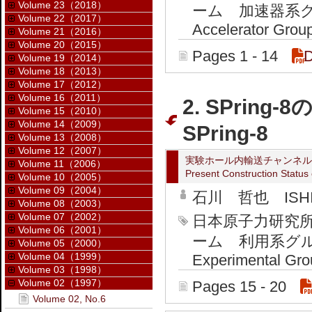
Volume 23（2018）
ーム 加速器系グループ 
Volume 22（2017）
Accelerator Grou
Volume 21（2016）
Volume 20（2015）
Pages 1 - 14
Volume 19（2014）
Volume 18（2013）
Volume 17（2012）
Volume 16（2011）
2. SPring-
Volume 15（2010）
Volume 14（2009）
SPring-8
Volume 13（2008）
Volume 12（2007）
実験ホール内輸送チャンネル
Volume 11（2006）
Present Construction Statu
Volume 10（2005）
Volume 09（2004）
石川 哲也 ISHIK
Volume 08（2003）
Volume 07（2002）
日本原子力研究
Volume 06（2001）
ーム 利用系グループ J
Volume 05（2000）
Volume 04（1999）
Experimental Gro
Volume 03（1998）
Volume 02（1997）
Pages 15 - 20
Volume 02, No.6