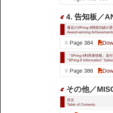
4. 告知板／A
最近のSPring-8関係功績の
Award-winning Achievements
Page 384
Dow
「SPring-8利用者情報」送
“SPring-8 Information” Subs
Page 388
Dow
その他／MIS
目次
Table of Contents