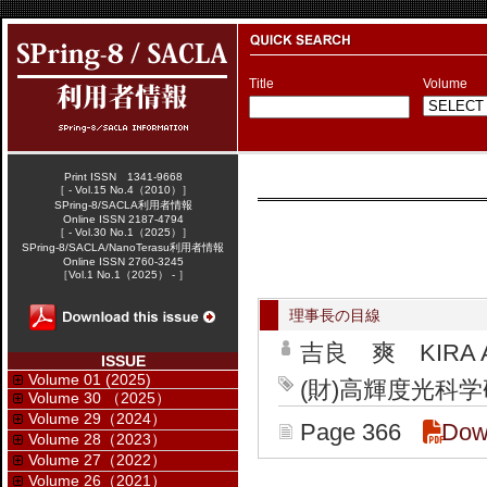
Title
Volume
Print ISSN 1341-9668
［ - Vol.15 No.4（2010）］
SPring-8/SACLA利用者情報
Online ISSN 2187-4794
［ - Vol.30 No.1（2025）］
SPring-8/SACLA/NanoTerasu利用者情報
Online ISSN 2760-3245
［Vol.1 No.1（2025） - ］
理事長の目線
吉良 爽 KIRA A
ISSUE
Volume 01 (2025)
(財)高輝度光科学研究
Volume 30 （2025）
Volume 29（2024）
Page 366
Dow
Volume 28（2023）
Volume 27（2022）
Volume 26（2021）