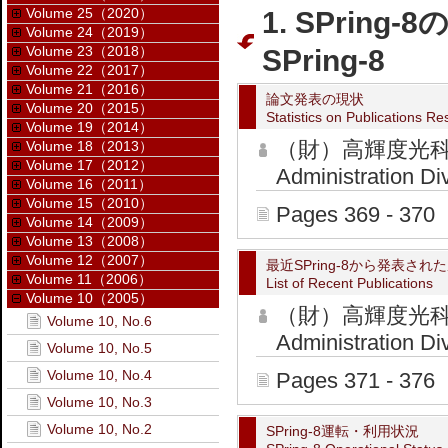
Volume 25（2020）
1. SPring-
Volume 24（2019）
Volume 23（2018）
SPring-8
Volume 22（2017）
Volume 21（2016）
論文発表の現状
Volume 20（2015）
Statistics on Publications Re
Volume 19（2014）
（財）高輝度光科
Volume 18（2013）
Volume 17（2012）
Administration Di
Volume 16（2011）
Volume 15（2010）
Pages 369 - 370
Volume 14（2009）
Volume 13（2008）
Volume 12（2007）
最近SPring-8から発表さ
Volume 11（2006）
List of Recent Publications
Volume 10（2005）
（財）高輝度光科
Volume 10, No.6
Administration Di
Volume 10, No.5
Volume 10, No.4
Pages 371 - 376
Volume 10, No.3
Volume 10, No.2
SPring-8運転・利用状況