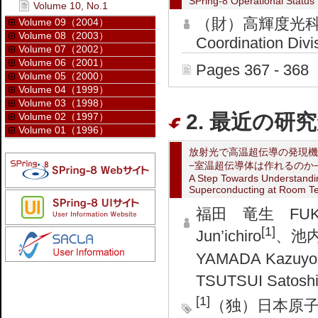
SPring-8 Operational Status
Volume 10, No.1
（財）高輝度光科
Volume 09（2004）
Volume 08（2003）
Coordination Divi
Volume 07（2002）
Volume 06（2001）
Pages 367 - 368
Volume 05（2000）
Volume 04（1999）
Volume 03（1998）
2. 最近の研究
Volume 02（1997）
Volume 01（1996）
放射光で高温超伝導の発現機
−室温超伝導体は作れるのか
A Step Towards Understandi
Superconducting at Room T
福田 竜生 FUKUD
[1]
Jun’ichiro
、池内 
YAMADA Kazuyo
TSUTSUI Satosh
[1]
（独）日本原