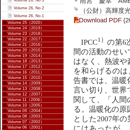
雨宮 慶幸 AMEMIY
Volume 26, No.3
Volume 26, No.2
（公財）高輝度光科学
Volume 26, No.1
Download PDF
(2
Volume 25（2020）
Volume 24（2019）
Volume 23（2018）
1）
Volume 22（2017）
IPCC
の第6
Volume 21（2016）
間の活動のせい
Volume 20（2015）
Volume 19（2014）
はなく、熱波や
Volume 18（2013）
Volume 17（2012）
を和らげるのは
Volume 16（2011）
Volume 15（2010）
告書では、温暖
Volume 14（2009）
言い切り、世界
Volume 13（2008）
Volume 12（2007）
関して、「人間
Volume 11（2006）
Volume 10（2005）
る。温暖化の原
Volume 09（2004）
Volume 08（2003）
とした2007年
Volume 07（2002）
にはあったが、
Volume 06（2001）