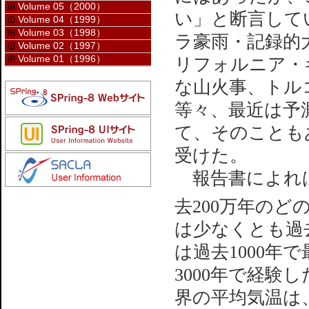
Volume 05（2000）
い」と断言して
Volume 04（1999）
Volume 03（1998）
ラ豪雨・記録的
Volume 02（1997）
Volume 01（1996）
リフォルニア・
な山火事、トル
等々、最近は予
て、そのことも
受けた。
報告書によれば
去200万年の
は少なくとも過
は過去1000年
3000年で経
界の平均気温は、