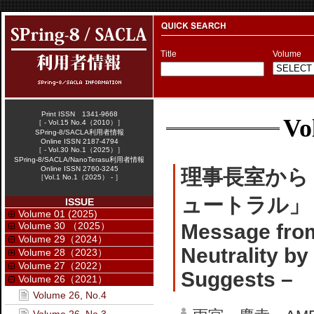
Title
Volume
Print ISSN 1341-9668
Vo
［ - Vol.15 No.4（2010）］
SPring-8/SACLA利用者情報
Online ISSN 2187-4794
［ - Vol.30 No.1（2025）］
SPring-8/SACLA/NanoTerasu利用者情報
Online ISSN 2760-3245
理事長室から
［Vol.1 No.1（2025） - ］
ュートラル」 
ISSUE
Volume 01 (2025)
Volume 30 （2025）
Message fro
Volume 29（2024）
Neutrality b
Volume 28（2023）
Volume 27（2022）
Suggests –
Volume 26（2021）
Volume 26, No.4