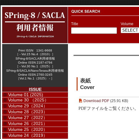
Title
Volume
Print ISSN 1341-9668
［ - Vol.15 No.4（2010）］
SPring-8/SACLA利用者情報
Online ISSN 2187-4794
［ - Vol.30 No.1（2025）］
SPring-8/SACLA/NanoTerasu利用者情報
Online ISSN 2760-3245
［Vol.1 No.1（2025） - ］
表紙
Cover
ISSUE
Volume 01 (2025)
Volume 30 （2025）
Download PDF
(25.91 KB)
Volume 29（2024）
PDFファイルをご覧ください。
Volume 28（2023）
Volume 27（2022）
Volume 26（2021）
Volume 25（2020）
Volume 24（2019）