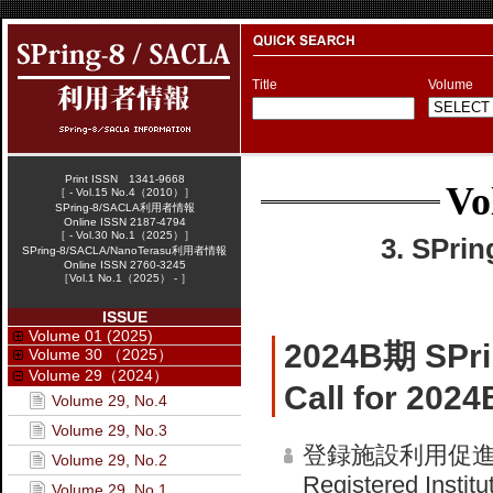
Title
Volume
Print ISSN 1341-9668
Vo
［ - Vol.15 No.4（2010）］
SPring-8/SACLA利用者情報
Online ISSN 2187-4794
［ - Vol.30 No.1（2025）］
3. SPr
SPring-8/SACLA/NanoTerasu利用者情報
Online ISSN 2760-3245
［Vol.1 No.1（2025） - ］
ISSUE
Volume 01 (2025)
2024B期 S
Volume 30 （2025）
Volume 29（2024）
Call for 202
Volume 29, No.4
Volume 29, No.3
登録施設利用促
Volume 29, No.2
Registered Institu
Volume 29, No.1