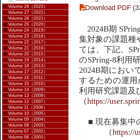
Volume 28（2023）
Download PDF
(3
Volume 27（2022）
Volume 26（2021）
Volume 25（2020）
2024B期 SP
Volume 24（2019）
Volume 23（2018）
集対象の課題種
Volume 22（2017）
ては、下記、SPrin
Volume 21（2016）
Volume 20（2015）
のSPring-
Volume 19（2014）
Volume 18（2013）
2024B期に
Volume 17（2012）
Volume 16（2011）
するための運用
Volume 15（2010）
利用研究課題及
Volume 14（2009）
Volume 13（2008）
（
https://user.spr
Volume 12（2007）
Volume 11（2006）
Volume 10（2005）
Volume 09（2004）
■ 現在募集中の
Volume 08（2003）
（
https://
Volume 07（2002）
Volume 06（2001）