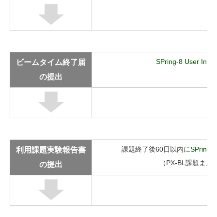
ビームタイム終了届
SPring-8 User In
の提出
利用課題実験報告書
課題終了後60日以内に
SPring
（PX-BL課題また
の提出