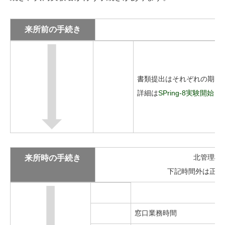
来所前の手続き
書類提出はそれぞれの期日
詳細は
SPring-8実験開
来所時の手続き
北管理棟
下記時間外は正門
窓口業務時間