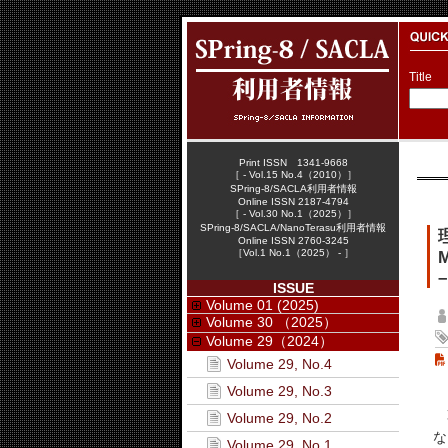
Title
Print ISSN 1341-9668
［ - Vol.15 No.4（2010）］
SPring-8/SACLA利用者情報
Online ISSN 2187-4794
［ - Vol.30 No.1（2025）］
SPring-8/SACLA/NanoTerasu利用者情報
Online ISSN 2760-3245
［Vol.1 No.1（2025） - ］
M
–
ISSUE
Volume 01 (2025)
Volume 30 （2025）
Volume 29（2024）
Volume 29, No.4
Volume 29, No.3
第
Volume 29, No.2
な
Volume 29, No.1