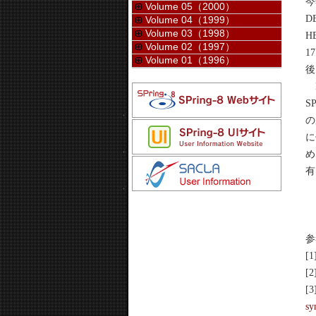
今
Volume 05（2000）
D
Volume 04（1999）
Volume 03（1998）
H
Volume 02（1997）
1
Volume 01（1996）
後
D
S
の
に
め
有
参
[1
[2
[3
sy