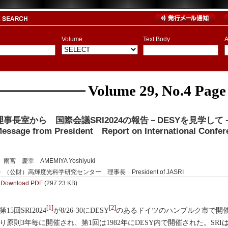
Volume
Text Body
A
Volume 29, No.4
Page
理事長室から 国際会議SRI2024の報告－DESYを見学して
essage from President Report on International Confer
雨宮 慶幸 AMEMIYA Yoshiyuki
（公財）高輝度光科学研究センター 理事長 President of JASRI
Download PDF
(297.23 KB)
[1]
[2]
15回SRI2024
が8/26-30にDESY
のあるドイツのハンブルク市で開催
り原則3年毎に開催され、第1回は1982年にDESY内で開催された。SR