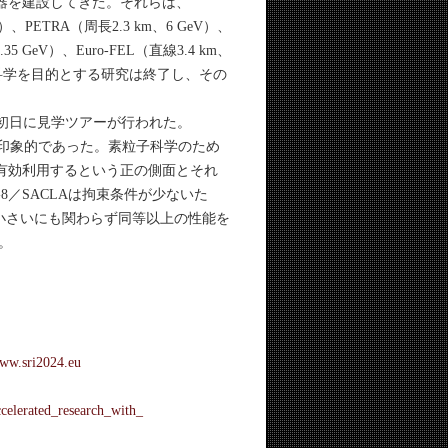
速器を建設してきた。それらは、
）、PETRA（周長2.3 km、6 GeV）、
5 GeV）、Euro-FEL（直線3.4 km、
素粒子科学を目的とする研究は終了し、その
、会議初日に見学ツアーが行われた。
の大きさが印象的であった。素粒子科学のため
を有効利用するという正の側面とそれ
8／SACLAは拘束条件が少ないた
小さいにも関わらず同等以上の性能を
た。
www.sri2024.eu
ccelerated_research_with_