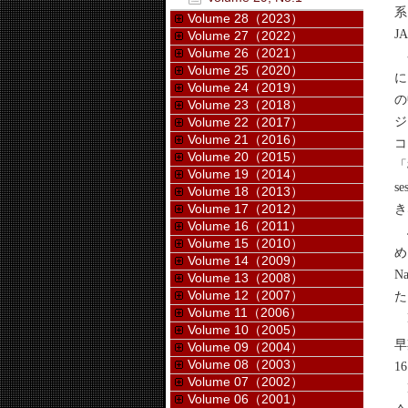
系
Volume 28（2023）
J
Volume 27（2022）
Volume 26（2021）
参
Volume 25（2020）
に
Volume 24（2019）
の
Volume 23（2018）
ジ
Volume 22（2017）
Volume 21（2016）
コ
Volume 20（2015）
「
Volume 19（2014）
s
Volume 18（2013）
き
Volume 17（2012）
Volume 16（2011）
J
Volume 15（2010）
め
Volume 14（2009）
N
Volume 13（2008）
Volume 12（2007）
た
Volume 11（2006）
D
Volume 10（2005）
早
Volume 09（2004）
Volume 08（2003）
1
Volume 07（2002）
D
Volume 06（2001）