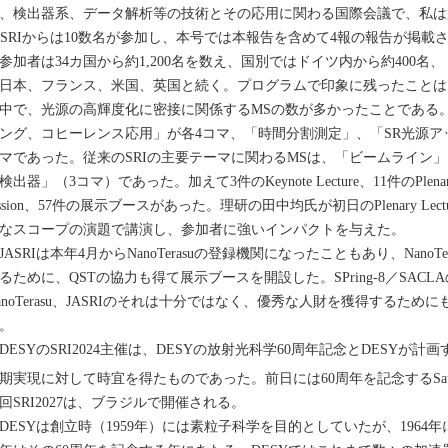
、検出器系、データ解析等の技術とその応用に関わる国際会議で、私は
ASRIからは10数名が参加し、本号では本報告を含めて4報の報告が掲載
加者は34カ国から約1,200名を数え、国別ではドイツ内から約400
日本、フランス、米国、英国と続く。プログラムで印象に残ったことは、37コマの
中で、光源の高輝度化に密接に関係するMSの数が多かったことである。
ング、コヒーレンス応用」が各4コマ、「時間分割測定」、「SR光源アッ
マであった。従来のSRIの主要テーマに関わるMSは、「ビームライン」
検出器」（3コマ）であった。加えて3件のKeynote Lecture、11件のPlenary L
ession、57件の展示ブースがあった。理研の田中均氏が初日のPlenary Lectureで“
なスコープの演題で講演し、参加者に強いインパクトを与えた。
ASRIは本年4月からNanoTerasuの登録機関になったこともあり、NanoT
るために、QSTの協力も得て展示ブースを開設した。SPring-8／SAC
anoTerasu、JASRIのそれは十分ではなく、優秀な人財を獲得するた
。
ESYのSRI2024主催は、DESYの放射光科学60周年記念とDESYが計画
期実現に対して時宜を得たものであった。前日には60周年を記念するSatell
6回SRI2027は、ブラジルで開催される。
ESYは創立時（1959年）には素粒子科学を目的としていたが、1964