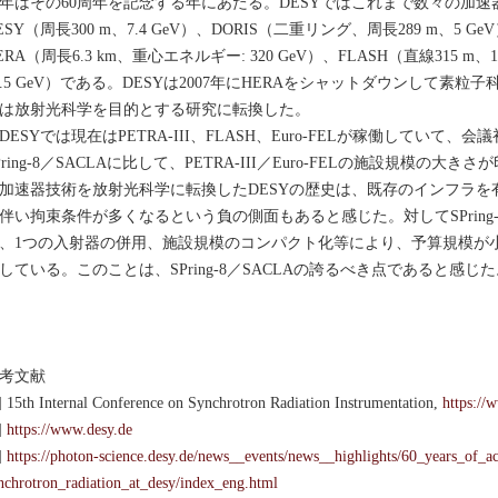
年はその60周年を記念する年にあたる。DESYではこれまで数々の加
ESY（周長300 m、7.4 GeV）、DORIS（二重リング、周長289 m、5 GeV
ERA（周長6.3 km、重心エネルギー: 320 GeV）、FLASH（直線315 m、1.3
7.5 GeV）である。DESYは2007年にHERAをシャットダウンして
は放射光科学を目的とする研究に転換した。
ESYでは現在はPETRA-III、FLASH、Euro-FELが稼働していて
Pring-8／SACLAに比して、PETRA-III／Euro-FELの施設規模
加速器技術を放射光科学に転換したDESYの歴史は、既存のインフラ
伴い拘束条件が多くなるという負の側面もあると感じた。対してSPring-
、1つの入射器の併用、施設規模のコンパクト化等により、予算規模が
している。このことは、SPring-8／SACLAの誇るべき点であると感じ
考文献
] 15th Internal Conference on Synchrotron Radiation Instrumentation,
https://
]
https://www.desy.de
]
https://photon-science.desy.de/news__events/news__highlights/60_years_of_a
nchrotron_radiation_at_desy/index_eng.html