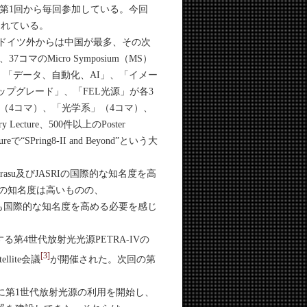
第1回から毎回参加している。今回
されている。
名、ドイツ外からは中国が最多、その次
Micro Symposium（MS）
「データ、自動化、AI」、「イメー
プグレード」、「FEL光源」が各3
（4コマ）、「光学系」（4コマ）、
ecture、500件以上のPoster
SPring8-II and Beyond”という大
erasu及びJASRIの国際的な知名度を高
LAの知名度は高いものの、
めにも国際的な知名度を高める必要を感じ
する第4世代放射光光源PETRA-IVの
[3]
ite会議
が開催された。次回の第
年に第1世代放射光源の利用を開始し、