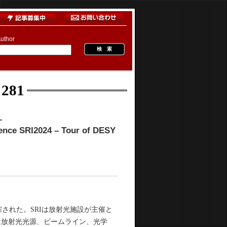
uthor
 281
－
ence SRI2024 – Tour of DESY
された。SRIは放射光施設が主催と
Iは放射光光源、ビームライン、光学