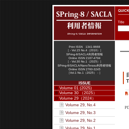
Title
Print ISSN 1341-9668
［ - Vol.15 No.4（2010）］
SPring-8/SACLA利用者情報
Online ISSN 2187-4794
［ - Vol.30 No.1（2025）］
SPring-8/SACLA/NanoTerasu利用者情報
Online ISSN 2760-3245
［Vol.1 No.1（2025） - ］
T
ISSUE
Volume 01 (2025)
Volume 30 （2025）
Volume 29（2024）
Volume 29, No.4
P
Volume 29, No.3
Volume 29, No.2
Volume 29, No.1