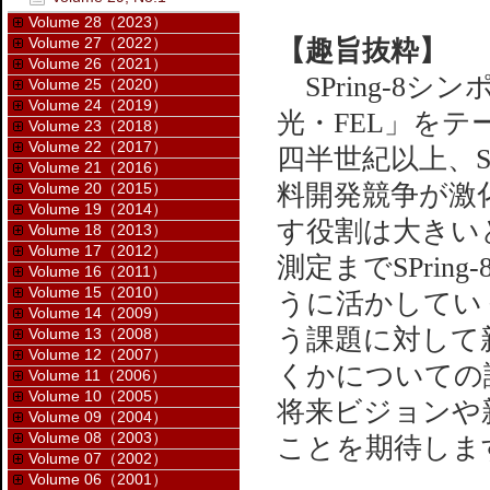
Volume 28（2023）
Volume 27（2022）
【趣旨抜粋】
Volume 26（2021）
SPring-8シ
Volume 25（2020）
Volume 24（2019）
光・FEL」をテー
Volume 23（2018）
Volume 22（2017）
四半世紀以上、S
Volume 21（2016）
Volume 20（2015）
料開発競争が激化し
Volume 19（2014）
す役割は大きい
Volume 18（2013）
Volume 17（2012）
測定までSPri
Volume 16（2011）
Volume 15（2010）
うに活かしてい
Volume 14（2009）
う課題に対して
Volume 13（2008）
Volume 12（2007）
くかについての
Volume 11（2006）
Volume 10（2005）
将来ビジョンや
Volume 09（2004）
Volume 08（2003）
ことを期待しま
Volume 07（2002）
Volume 06（2001）