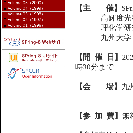
Volume 05（2000）
【主 催】
SP
Volume 04（1999）
Volume 03（1998）
高輝度光
Volume 02（1997）
Volume 01（1996）
理化学研
九州大学
【開 催 日】
2
時30分まで
【会 場】
九
【参 加 費】
無