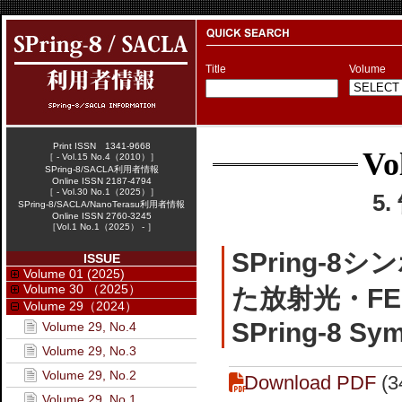
Title
Volume
Print ISSN 1341-9668
Vo
［ - Vol.15 No.4（2010）］
SPring-8/SACLA利用者情報
Online ISSN 2187-4794
［ - Vol.30 No.1（2025）］
5
SPring-8/SACLA/NanoTerasu利用者情報
Online ISSN 2760-3245
［Vol.1 No.1（2025） - ］
SPring-8
ISSUE
Volume 01 (2025)
Volume 30 （2025）
た放射光・FE
Volume 29（2024）
SPring-8 Sy
Volume 29, No.4
Volume 29, No.3
Volume 29, No.2
Download PDF
(3
Volume 29, No.1