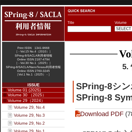
Title
Volume
Print ISSN 1341-9668
Vo
［ - Vol.15 No.4（2010）］
SPring-8/SACLA利用者情報
Online ISSN 2187-4794
［ - Vol.30 No.1（2025）］
5
SPring-8/SACLA/NanoTerasu利用者情報
Online ISSN 2760-3245
［Vol.1 No.1（2025） - ］
SPring-8シ
ISSUE
Volume 01 (2025)
Volume 30 （2025）
SPring-8 Sy
Volume 29（2024）
Volume 29, No.4
Download PDF
(7
Volume 29, No.3
Volume 29, No.2
Volume 29, No.1