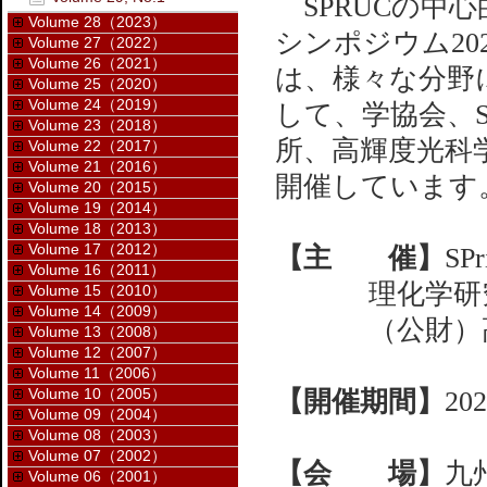
SPRUCの中心
Volume 28（2023）
シンポジウム202
Volume 27（2022）
Volume 26（2021）
は、様々な分野
Volume 25（2020）
Volume 24（2019）
して、学協会、S
Volume 23（2018）
所、高輝度光科学
Volume 22（2017）
Volume 21（2016）
開催しています
Volume 20（2015）
Volume 19（2014）
Volume 18（2013）
Volume 17（2012）
【主 催】
SP
Volume 16（2011）
理化学研
Volume 15（2010）
Volume 14（2009）
（公財）
Volume 13（2008）
Volume 12（2007）
Volume 11（2006）
Volume 10（2005）
【開催期間】
2
Volume 09（2004）
Volume 08（2003）
Volume 07（2002）
【会 場】
九
Volume 06（2001）