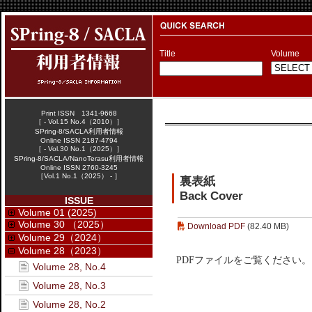
Title
Volume
Print ISSN 1341-9668
［ - Vol.15 No.4（2010）］
SPring-8/SACLA利用者情報
Online ISSN 2187-4794
［ - Vol.30 No.1（2025）］
SPring-8/SACLA/NanoTerasu利用者情報
Online ISSN 2760-3245
［Vol.1 No.1（2025） - ］
裏表紙
Back Cover
ISSUE
Volume 01 (2025)
Volume 30 （2025）
Download PDF
(82.40 MB)
Volume 29（2024）
Volume 28（2023）
PDFファイルをご覧ください。
Volume 28, No.4
Volume 28, No.3
Volume 28, No.2