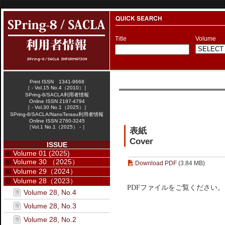
Title
Volume
Print ISSN 1341-9668
［ - Vol.15 No.4（2010）］
SPring-8/SACLA利用者情報
Online ISSN 2187-4794
［ - Vol.30 No.1（2025）］
SPring-8/SACLA/NanoTerasu利用者情報
Online ISSN 2760-3245
［Vol.1 No.1（2025） - ］
表紙
Cover
ISSUE
Volume 01 (2025)
Volume 30 （2025）
Download PDF
(3.84 MB)
Volume 29（2024）
Volume 28（2023）
PDFファイルをご覧ください。
Volume 28, No.4
Volume 28, No.3
Volume 28, No.2