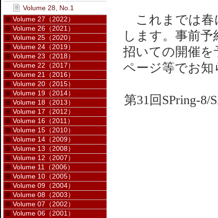
Volume 28, No.1
これまでは春に
Volume 27（2022）
Volume 26（2021）
します。事前予
Volume 25（2020）
Volume 24（2019）
招いての開催を
Volume 23（2018）
ページ等でお知
Volume 22（2017）
Volume 21（2016）
Volume 20（2015）
Volume 19（2014）
第31回SPring
Volume 18（2013）
Volume 17（2012）
Volume 16（2011）
Volume 15（2010）
Volume 14（2009）
Volume 13（2008）
Volume 12（2007）
Volume 11（2006）
Volume 10（2005）
Volume 09（2004）
Volume 08（2003）
Volume 07（2002）
Volume 06（2001）