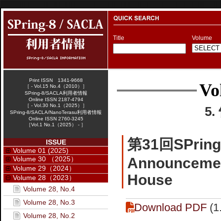
Title
Volume
Print ISSN 1341-9668
Vo
［ - Vol.15 No.4（2010）］
SPring-8/SACLA利用者情報
Online ISSN 2187-4794
［ - Vol.30 No.1（2025）］
5
SPring-8/SACLA/NanoTerasu利用者情報
Online ISSN 2760-3245
［Vol.1 No.1（2025） - ］
第31回SPri
ISSUE
Volume 01 (2025)
Volume 30 （2025）
Announcemen
Volume 29（2024）
House
Volume 28（2023）
Volume 28, No.4
Volume 28, No.3
Download PDF
(1
Volume 28, No.2