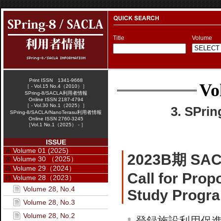
Title
Volume
Print ISSN 1341-9668
Vo
［ - Vol.15 No.4（2010）］
SPring-8/SACLA利用者情報
Online ISSN 2187-4794
［ - Vol.30 No.1（2025）］
3. SPr
SPring-8/SACLA/NanoTerasu利用者情報
Online ISSN 2760-3245
［Vol.1 No.1（2025） - ］
ISSUE
Volume 01 (2025)
2023B期 
Volume 30 （2025）
Volume 29（2024）
Call for Prop
Volume 28（2023）
Volume 28, No.4
Study Progr
Volume 28, No.3
Volume 28, No.2
登録施設利用促