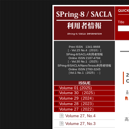
Title
Print ISSN 1341-9668
［ - Vol.15 No.4（2010）］
SPring-8/SACLA利用者情報
Online ISSN 2187-4794
［ - Vol.30 No.1（2025）］
SPring-8/SACLA/NanoTerasu利用者情報
Online ISSN 2760-3245
［Vol.1 No.1（2025） - ］
C
ISSUE
Volume 01 (2025)
Volume 30 （2025）
Volume 29（2024）
Volume 28（2023）
Volume 27（2022）
2
Volume 27, No.4
高
Volume 27, No.3