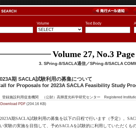
Volume
Text Body
A
Volume 27, No.3
Page
3. SPring-8/SACLA通信／SPring-8/SACLA COM
2023A期 SACLA試験利用の募集について
all for Proposals for 2023A SACLA Feasibility Study Pr
登録施設利用促進機関 （公財）高輝度光科学研究センター Registered Institution for Fac
Download PDF
(204.16 KB)
023A期SACLA試験利用の募集を以下の日程で行います（予定）。SA
い実験の実施を目指して、予めSACLAを試験的に利用していただくもの