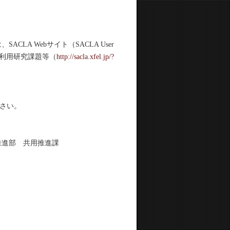
A Webサイト（SACLA User
集中の利用研究課題等（
http://sacla.xfel.jp/?
さい。
推進部 共用推進課