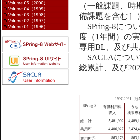
Volume 05（2000）
（一般課題、時
Volume 04（1999）
備課題を含む］
Volume 03（1998）
Volume 02（1997）
SPring-8に
Volume 01（1996）
度（1年間）の
専用BL、及び
SACLAについ
総累計、及び20
1997-2021（
SPring-8
有償利用料
うち
収入
成果専
総 計
5,481,902
4,489,
共用BL
4,406,927
3,424,
*1
863,178
863,1
専用BL