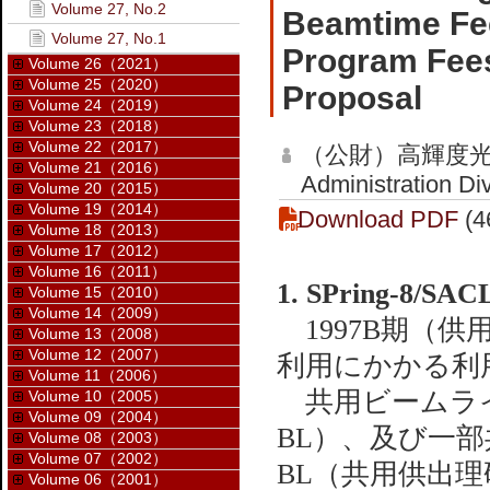
Volume 27, No.2
Beamtime Fee
Volume 27, No.1
Program Fees
Volume 26（2021）
Volume 25（2020）
Proposal
Volume 24（2019）
Volume 23（2018）
Volume 22（2017）
（公財）高輝度光
Volume 21（2016）
Administration Di
Volume 20（2015）
Volume 19（2014）
Download PDF
(4
Volume 18（2013）
Volume 17（2012）
Volume 16（2011）
1. SPring
Volume 15（2010）
Volume 14（2009）
1997B期（供
Volume 13（2008）
Volume 12（2007）
利用にかかる利
Volume 11（2006）
共用ビームライ
Volume 10（2005）
Volume 09（2004）
BL）、及び一
Volume 08（2003）
Volume 07（2002）
BL（共用供出
Volume 06（2001）