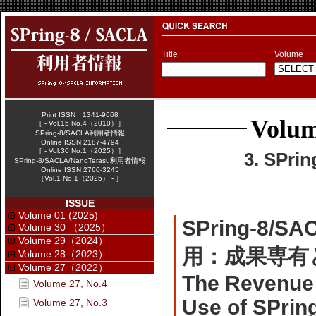
Title
Volume
Print ISSN 1341-9668
Volum
［ - Vol.15 No.4（2010）］
SPring-8/SACLA利用者情報
Online ISSN 2187-4794
［ - Vol.30 No.1（2025）］
3. SPr
SPring-8/SACLA/NanoTerasu利用者情報
Online ISSN 2760-3245
［Vol.1 No.1（2025） - ］
ISSUE
Volume 01 (2025)
SPring-8
Volume 30 （2025）
Volume 29（2024）
用：成果専有
Volume 28（2023）
Volume 27（2022）
The Revenue 
Volume 27, No.4
Use of SPrin
Volume 27, No.3