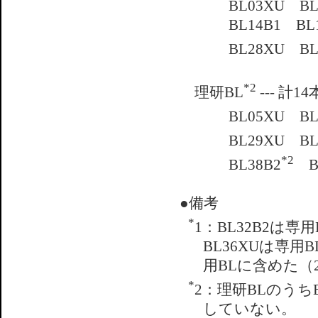
BL03XU B
BL14B1 B
BL28XU BL
*2
理研BL
--- 計14
BL05XU BL
BL29XU BL
*2
BL38B2
BL
●備考
*
1：BL32B2は専
BL36XUは専用B
用BLに含めた（20
*
2：理研BLのうち
していない。