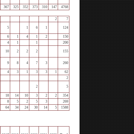
367
325
352
373
310
147
4768
2
7
5
1
6
1
124
6
1
4
1
2
150
4
1
1
200
10
2
2
2
155
9
8
4
7
3
260
4
3
1
3
3
1
62
2
2
5
18
14
10
3
2
2
354
8
5
2
5
3
269
64
34
24
30
14
5
1588