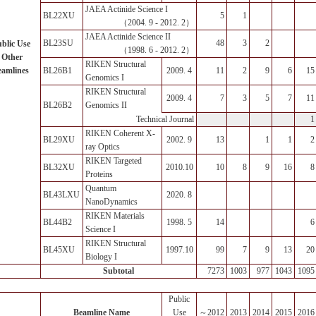
JAEA Actinide Science I
BL22XU
5
1
（2004. 9 - 2012. 2）
JAEA Actinide Science II
BL23SU
48
3
2
blic Use
（1998. 6 - 2012. 2）
 Other
RIKEN Structural
eamlines
BL26B1
2009. 4
11
2
9
6
15
Genomics I
RIKEN Structural
2009. 4
7
3
5
7
11
BL26B2
Genomics II
1
Technical Journal
RIKEN Coherent X-
BL29XU
2002. 9
13
1
1
2
ray Optics
RIKEN Targeted
BL32XU
2010.10
10
8
9
16
8
Proteins
Quantum
BL43LXU
2020. 8
NanoDynamics
RIKEN Materials
BL44B2
1998. 5
14
6
Science I
RIKEN Structural
BL45XU
1997.10
99
7
9
13
20
Biology I
Subtotal
7273
1003
977
1043
1095
Public
Beamline Name
Use
～2012
2013
2014
2015
2016