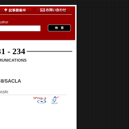
uthor
1 - 234
MUNICATIONS
g-8/SACLA
ASRI