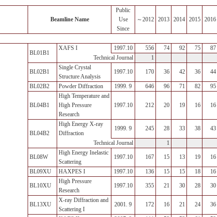
Public
Beamline Name
Use
～2012
2013
2014
2015
2016
Since
XAFS I
1997.10
556
74
92
75
87
BL01B1
1
Technical Journal
Single Crystal
BL02B1
1997.10
170
36
42
36
44
Structure Analysis
BL02B2
Powder Diffraction
1999. 9
646
96
71
82
95
High Temperature and
BL04B1
High Pressure
1997.10
212
20
19
16
16
Research
High Energy X-ray
1999. 9
245
28
33
38
43
BL04B2
Diffraction
1
Technical Journal
High Energy Inelastic
BL08W
1997.10
167
15
13
19
16
Scattering
BL09XU
HAXPES I
1997.10
136
15
15
18
16
High Pressure
BL10XU
1997.10
355
21
30
28
30
Research
X-ray Diffraction and
BL13XU
2001. 9
172
16
21
24
36
Scattering I