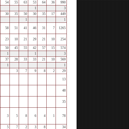
54
55
63
53
64
36
990
1
3
30
35
50
30
35
17
449
1
1
58
51
41
46
31
7
1265
23
10
21
29
21
10
254
50
45
55
42
57
15
574
1
1
3
37
28
33
33
21
10
569
1
1
3
7
9
8
2
29
13
48
35
3
5
8
6
4
1
78
5
7
2
3
8
34