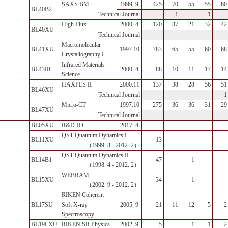
SAXS BM
1999. 9
425
70
55
55
60
BL40B2
1
1
Technical Journal
High Flux
2000. 4
120
37
21
32
42
BL40XU
Technical Journal
Macromolecular
BL41XU
1997.10
783
65
55
60
68
Crystallography I
Infrared Materials
BL43IR
2000. 4
88
10
11
17
14
Science
HAXPES II
2000.11
137
38
28
56
51
BL46XU
1
Technical Journal
Micro-CT
1997.10
275
36
36
31
29
BL47XU
Technical Journal
BL05XU
R&D-ID
2017. 4
QST Quantum Dynamics I
BL11XU
13
（1999. 3 - 2012. 2）
QST Quantum Dynamics II
BL14B1
47
1
（1998. 4 - 2012. 2）
WEBRAM
BL15XU
34
1
（2002. 9 - 2012. 2）
RIKEN Coherent
BL17SU
Soft X-ray
2005. 9
21
11
12
5
2
Spectroscopy
BL19LXU
RIKEN SR Physics
2002. 9
5
1
1
2