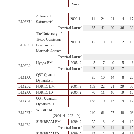
Since
Advanced
2009.11
14
24
21
14
17
BL03XU
Softmaterial
35
42
39
36
33
Technical Journal
The University-of-
Tokyo Outstation
2009.11
12
10
13
12
19
BL07LSU
Beamline for
Materials Science
Technical Journal
Hyogo BM
2005. 9
5
7
9
5
6
BL08B2
7
1
18
7
4
Technical Journal
QST Quantum
BL11XU
95
16
14
8
20
Dynamics I
BL12B2
NSRRC BM
2001. 9
169
22
21
29
38
BL12XU
NSRRC ID
2003. 2
70
11
18
19
18
QST Quantum
BL14B1
138
10
15
19
17
Dynamics II
WEBRAM
BL15XU
240
61
57
48
63
（2001. 4 - 2021. 9）
SUNBEAM BM
1999. 9
55
3
6
4
10
BL16B2
20
15
14
8
15
Technical Journal
SUNBEAM ID
1999. 9
42
2
3
4
11