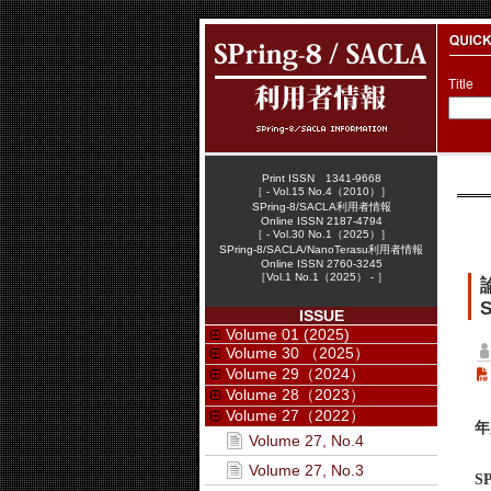
Title
Print ISSN 1341-9668
［ - Vol.15 No.4（2010）］
SPring-8/SACLA利用者情報
Online ISSN 2187-4794
［ - Vol.30 No.1（2025）］
SPring-8/SACLA/NanoTerasu利用者情報
Online ISSN 2760-3245
［Vol.1 No.1（2025） - ］
S
ISSUE
Volume 01 (2025)
Volume 30 （2025）
Volume 29（2024）
Volume 28（2023）
Volume 27（2022）
年
Volume 27, No.4
Volume 27, No.3
SP