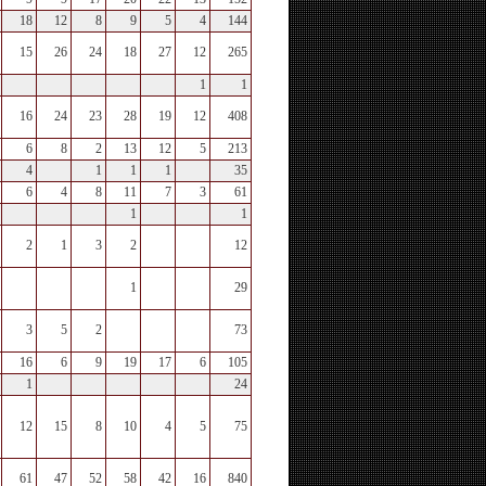
18
12
8
9
5
4
144
15
26
24
18
27
12
265
1
1
16
24
23
28
19
12
408
6
8
2
13
12
5
213
4
1
1
1
35
6
4
8
11
7
3
61
1
1
2
1
3
2
12
1
29
3
5
2
73
16
6
9
19
17
6
105
1
24
12
15
8
10
4
5
75
61
47
52
58
42
16
840