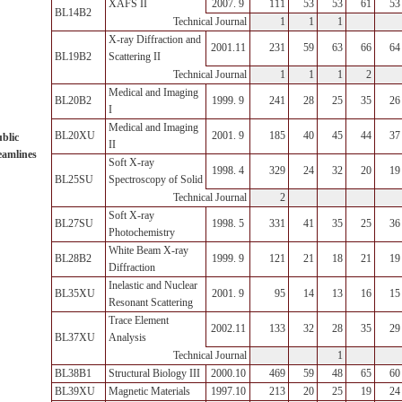
XAFS II
2007. 9
111
53
53
61
53
BL14B2
1
1
1
Technical Journal
X-ray Diffraction and
2001.11
231
59
63
66
64
BL19B2
Scattering II
1
1
1
2
Technical Journal
Medical and Imaging
BL20B2
1999. 9
241
28
25
35
26
I
Medical and Imaging
BL20XU
2001. 9
185
40
45
44
37
blic
II
eamlines
Soft X-ray
1998. 4
329
24
32
20
19
BL25SU
Spectroscopy of Solid
2
Technical Journal
Soft X-ray
BL27SU
1998. 5
331
41
35
25
36
Photochemistry
White Beam X-ray
BL28B2
1999. 9
121
21
18
21
19
Diffraction
Inelastic and Nuclear
BL35XU
2001. 9
95
14
13
16
15
Resonant Scattering
Trace Element
2002.11
133
32
28
35
29
BL37XU
Analysis
1
Technical Journal
BL38B1
Structural Biology III
2000.10
469
59
48
65
60
BL39XU
Magnetic Materials
1997.10
213
20
25
19
24