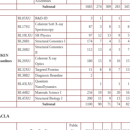
Assemblies
Subtotal
1683
274
309
283
345
BL05XU
R&D-ID
3
1
1
Coherent Soft X-ray
BL17SU
87
3
8
5
8
Spectroscopy
BL19LXU
SR Physics
97
12
13
9
5
BL26B1
Structural Genomics I
174
7
4
5
4
Structural Genomics
BL26B2
112
13
4
3
7
II
IKEN
Coherent X-ray
eamlines
BL29XU
180
15
9
10
15
Optics
BL32XU
Targeted Proteins
11
8
8
7
13
BL38B2
Diagnosis Beamline
2
Quantum
BL43LXU
1
1
1
NanoDynamics
BL44B2
Materials Science I
234
19
16
20
16
BL45XU
Structural Biology I
200
11
9
13
13
Subtotal
1100
90
71
74
82
ACLA
Public