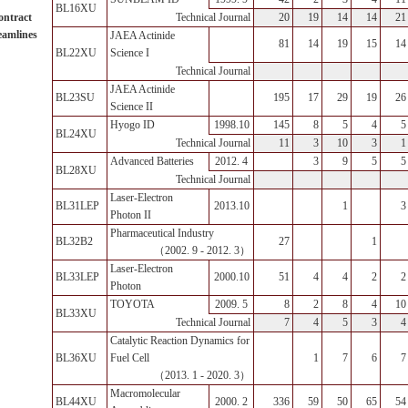
BL16XU
ontract
20
19
14
14
21
Technical Journal
eamlines
JAEA Actinide
81
14
19
15
14
BL22XU
Science I
Technical Journal
JAEA Actinide
BL23SU
195
17
29
19
26
Science II
Hyogo ID
1998.10
145
8
5
4
5
BL24XU
11
3
10
3
1
Technical Journal
Advanced Batteries
2012. 4
3
9
5
5
BL28XU
Technical Journal
Laser-Electron
BL31LEP
2013.10
1
3
Photon II
Pharmaceutical Industry
BL32B2
27
1
（2002. 9 - 2012. 3）
Laser-Electron
BL33LEP
2000.10
51
4
4
2
2
Photon
TOYOTA
2009. 5
8
2
8
4
10
BL33XU
7
4
5
3
4
Technical Journal
Catalytic Reaction Dynamics for
BL36XU
Fuel Cell
1
7
6
7
（2013. 1 - 2020. 3）
Macromolecular
BL44XU
2000. 2
336
59
50
65
54