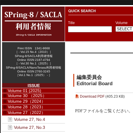
Title
Volume
Print ISSN 1341-9668
［ - Vol.15 No.4（2010）］
SPring-8/SACLA利用者情報
Online ISSN 2187-4794
［ - Vol.30 No.1（2025）］
SPring-8/SACLA/NanoTerasu利用者情報
Online ISSN 2760-3245
［Vol.1 No.1（2025） - ］
編集委員会
Editorial Board
ISSUE
Volume 01 (2025)
Volume 30 （2025）
Download PDF
(405.23 KB)
Volume 29（2024）
Volume 28（2023）
PDFファイルをご覧ください。
Volume 27（2022）
Volume 27, No.4
Volume 27, No.3