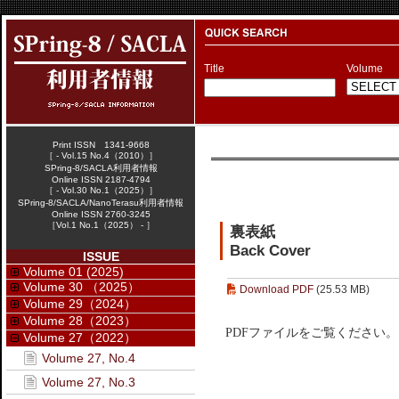
Title
Volume
Print ISSN 1341-9668
［ - Vol.15 No.4（2010）］
SPring-8/SACLA利用者情報
Online ISSN 2187-4794
［ - Vol.30 No.1（2025）］
SPring-8/SACLA/NanoTerasu利用者情報
Online ISSN 2760-3245
［Vol.1 No.1（2025） - ］
裏表紙
Back Cover
ISSUE
Volume 01 (2025)
Volume 30 （2025）
Download PDF
(25.53 MB)
Volume 29（2024）
Volume 28（2023）
PDFファイルをご覧ください。
Volume 27（2022）
Volume 27, No.4
Volume 27, No.3