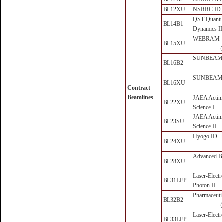
BL12XU
NSRRC ID
QST Quant
BL14B1
Dynamics II
WEBRAM
BL15XU
（
SUNBEAM
BL16B2
SUNBEAM
BL16XU
Contract
Beamlines
JAEA Actin
BL22XU
Science I
JAEA Actin
BL23SU
Science II
Hyogo ID
BL24XU
Advanced Ba
BL28XU
Laser-Elect
BL31LEP
Photon II
Pharmaceuti
BL32B2
（
Laser-Elect
BL33LEP