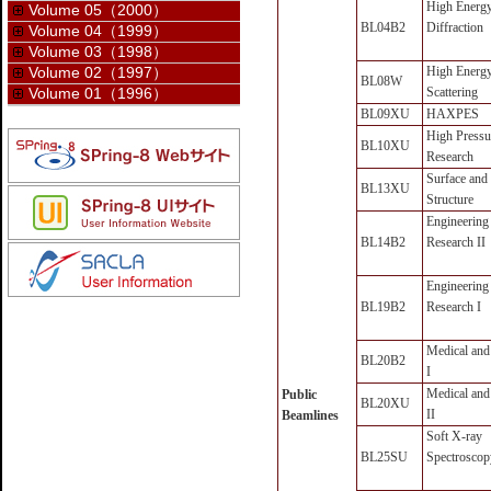
High Energ
Volume 05（2000）
BL04B2
Diffraction
Volume 04（1999）
Volume 03（1998）
Volume 02（1997）
High Energy 
BL08W
Volume 01（1996）
Scattering
BL09XU
HAXPES
High Pressu
BL10XU
Research
Surface
and
BL13XU
Structure
Engineering
BL14B2
Research II
Engineering
BL19B2
Research I
Medical
and
BL20B2
I
Medical
and
Public
BL20XU
II
Beamlines
Soft X-ray
BL25SU
Spectroscop