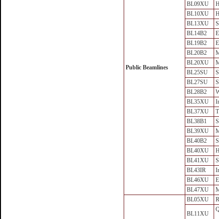
BL09XU
BL10XU
H
BL13XU
S
BL14B2
E
BL19B2
E
BL20B2
M
BL20XU
M
Public Beamlines
BL25SU
S
BL27SU
S
BL28B2
W
BL35XU
I
BL37XU
T
BL38B1
S
BL39XU
M
BL40B2
S
BL40XU
H
BL41XU
S
BL43IR
I
BL46XU
E
BL47XU
M
BL05XU
Q
BL11XU