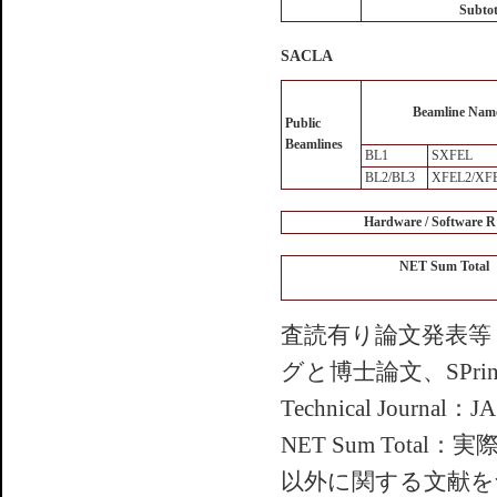
Subtot
SACLA
Beamline Nam
Public
Beamlines
BL1
SXFEL
BL2/BL3
XFEL2/XF
Hardware / Software 
NET Sum Total
査読有り論文発表等
グと博士論文、SPrin
Technical Jou
NET Sum To
以外に関する文献を