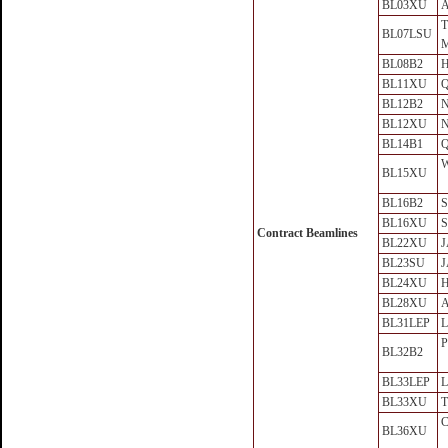
BL03XU
A
T
BL07LSU
M
BL08B2
H
BL11XU
Q
BL12B2
BL12XU
N
BL14B1
Q
BL15XU
BL16B2
BL16XU
Contract Beamlines
BL22XU
J
BL23SU
J
BL24XU
H
BL28XU
A
BL31LEP
L
P
BL32B2
BL33LEP
L
BL33XU
C
BL36XU