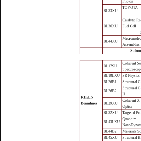
Photon
TOYOTA
BL33XU
Catalytic R
BL36XU
Fuel Cell
（
Macromolec
BL44XU
Assemblies
Subtot
Coherent So
BL17SU
Spectroscop
BL19LXU
SR Physics
BL26B1
Structural 
Structural 
BL26B2
II
RIKEN
Coherent X-
Beamlines
BL29XU
Optics
BL32XU
Targeted Pro
Quantum
BL43LXU
NanoDynam
BL44B2
Materials Sc
BL45XU
Structural B