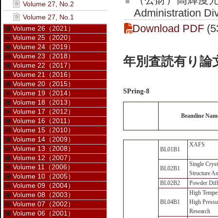
Volume 27, No.2
Administration Di
Volume 27, No.1
Download PDF
(5
Volume 26（2021）
Volume 25（2020）
Volume 24（2019）
Volume 23（2018）
年別査読有り論文
Volume 22（2017）
Volume 21（2016）
Volume 20（2015）
SPring-8
Volume 19（2014）
Volume 18（2013）
Volume 17（2012）
Beamline Nam
Volume 16（2011）
Volume 15（2010）
Volume 14（2009）
XAFS
Volume 13（2008）
BL01B1
Volume 12（2007）
Single Cryst
Volume 11（2006）
BL02B1
Structure An
Volume 10（2005）
BL02B2
Powder Diff
Volume 09（2004）
High Temper
Volume 08（2003）
BL04B1
High Pressu
Volume 07（2002）
Research
Volume 06（2001）