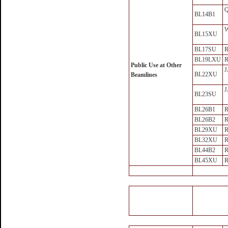
Q
BL14B1
BL15XU
BL17SU
R
BL19LXU
R
Public Use at Other
J
BL22XU
Beamlines
J
BL23SU
BL26B1
R
BL26B2
R
BL29XU
R
BL32XU
R
BL44B2
R
BL45XU
R