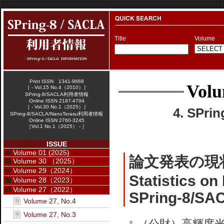
Title
Volume
Print ISSN 1341-9668
Volu
［ - Vol.15 No.4（2010）］
SPring-8/SACLA利用者情報
Online ISSN 2187-4794
［ - Vol.30 No.1（2025）］
4. SPr
SPring-8/SACLA/NanoTerasu利用者情報
Online ISSN 2760-3245
［Vol.1 No.1（2025） - ］
ISSUE
Volume 01 (2025)
論文発表の現
Volume 30 （2025）
Volume 29（2024）
Statistics on
Volume 28（2023）
Volume 27（2022）
SPring-8/SA
Volume 27, No.4
Volume 27, No.3
（公財）高輝度光