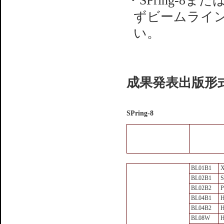
・SPring-8
ずビームライ
い。
成果発表出版形式
SPring-8
BL01B1
BL02B1
S
BL02B2
P
BL04B1
H
BL04B2
H
BL08W
H