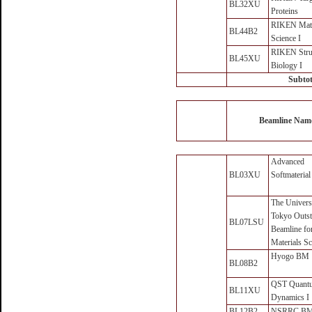
BL32XU
Proteins
RIKEN Mate
BL44B2
Science I
RIKEN Stru
BL45XU
Biology I
Subtot
Beamline Nam
Advanced
BL03XU
Softmaterial
The Univers
Tokyo Outst
BL07LSU
Beamline fo
Materials Sc
Hyogo BM
BL08B2
QST Quant
BL11XU
Dynamics I
BL12B2
NSRRC B