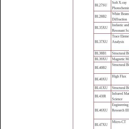
Soft X-ray
BL27SU
Photochemis
White Beam
BL28B2
Diffraction
Inelastic an
BL35XU
Resonant Sc
Trace Eleme
BL37XU
Analysis
BL38B1
Structural B
BL39XU
Magnetic Ma
Structural B
BL40B2
High Flux
BL40XU
BL41XU
Structural B
Infrared Mat
BL43IR
Science
Engineering
BL46XU
Research III
Micro-CT
BL47XU