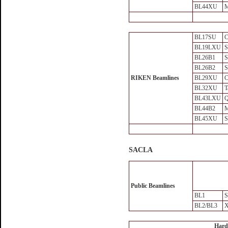
BL44XU
M
BL17SU
C
BL19LXU
S
BL26B1
S
BL26B2
S
RIKEN Beamlines
BL29XU
C
BL32XU
T
BL43LXU
Q
BL44B2
M
BL45XU
S
SACLA
Public Beamlines
BL1
BL2/BL3
X
Hard