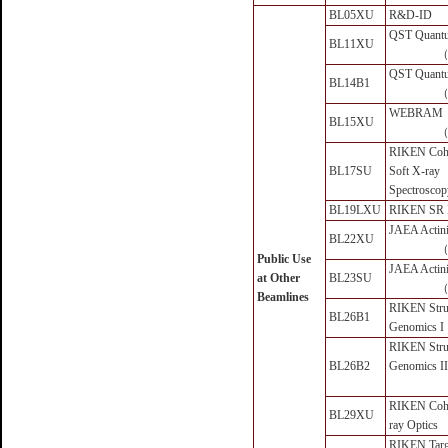
BL05XU
R&D-ID
QST Quantu
BL11XU
（
QST Quantu
BL14B1
（
WEBRAM
BL15XU
（
RIKEN Coh
BL17SU
Soft X-ray
Spectroscop
BL19LXU
RIKEN SR 
JAEA Actini
BL22XU
（
Public Use
JAEA Actini
at Other
BL23SU
（
Beamlines
RIKEN Stru
BL26B1
Genomics I
RIKEN Stru
BL26B2
Genomics II
RIKEN Cohe
BL29XU
ray Optics
RIKEN Targ