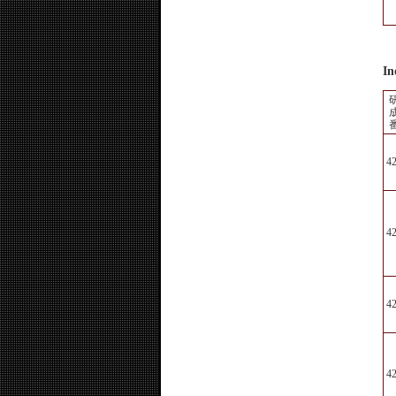
In
4
4
4
4