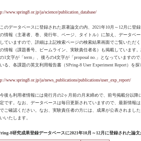
tp://www.spring8.or.jp/ja/science/publication_database/
のデータベースに登録された原著論文の内、2021年10月～12月に登
の情報（主著者、巻、発行年、ページ、タイトル）に加え、データベー
していますので、詳細は上記検索ページの検索結果画面でご覧いただく
の情報（課題番号、ビームライン、実験責任者名）も掲載しています。課
の1文字が「term」、後ろの4文字が「proposal no.」となっていま
いる、各課題の英文利用報告書（SPring-8 User Experiment Rep
tp://www.spring8.or.jp/ja/news_publications/publications/user_exp_report/
後も利用者情報には発行月の2ヶ月前の月末締めで、前号掲載分以降
定です。なお、データベースは毎日更新されていますので、最新情報はSPr
でご確認ください。なお、実験責任者の方には、成果が公表されました
いいたします。
Pring-8研究成果登録データベースに2021年10月～12月に登録され