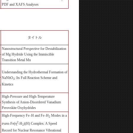
PDF and XAFS Analyses
タイトル
Nanostructural Perspective for Destabilization
of Mg Hydride Using the Immiscible
Transition Metal Mn
Understanding the Hydrothermal Formation of
NaNbO
: Its Full Reaction Scheme and
3
Kinetics
High-Pressure and High-Temperature
Synthesis of Anion-Disordered Vanadium
Perovskite Oxyhydrides
High-Frequency Fe–H and Fe–H
Modes in a
2
2
trans
-Fe(η
-H
)(H) Complex: A Speed
2
Record for Nuclear Resonance Vibrational