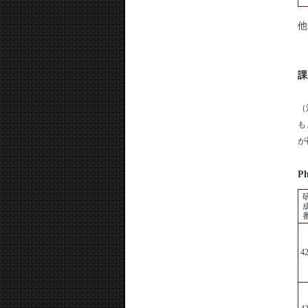
他
課
（
も
が
Ph
4