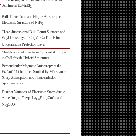
Semimetal EuMnBi
2
Bulk Dirac Cone and Highly Anisotropic
Electronic Structure of NiTe
2
Three-dimensional Bulk Fermi Surfaces and
Weyl Crossings of Co
MnGa Thin Films
2
Underneath a Protection Layer
Modification of Interfacial Spin-orbit Torque
in Co/Pt/oxide Hybrid Structures
Perpendicular Magnetic Anisotropy at the
Fe/Au(111) Interface Studied by Mössbauer,
X-ray Absorption, and Photoemission
Spectroscopies
Distinct Variation of Electronic States due to
Annealing in
T
'-type La
Eu
CuO
and
1.8
0.2
4
Nd
CuO
2
4