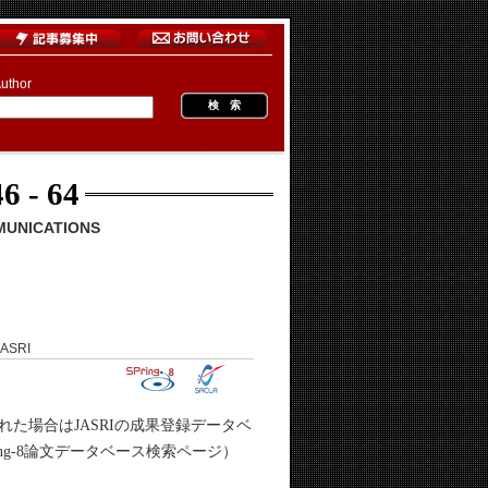
uthor
6 - 64
MUNICATIONS
ASRI
れた場合はJASRIの成果登録データベ
ng-8論文データベース検索ページ）