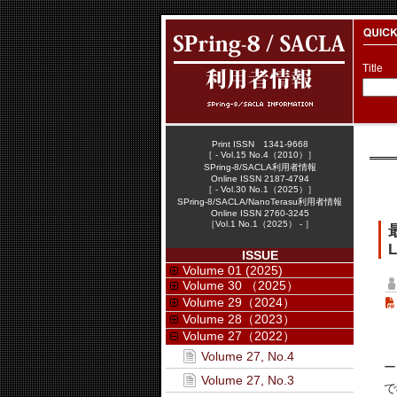
Title
Print ISSN 1341-9668
［ - Vol.15 No.4（2010）］
SPring-8/SACLA利用者情報
Online ISSN 2187-4794
［ - Vol.30 No.1（2025）］
SPring-8/SACLA/NanoTerasu利用者情報
Online ISSN 2760-3245
［Vol.1 No.1（2025） - ］
L
ISSUE
Volume 01 (2025)
Volume 30 （2025）
Volume 29（2024）
Volume 28（2023）
Volume 27（2022）
S
Volume 27, No.4
ー
Volume 27, No.3
で