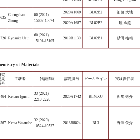
2020A1669
BL02B2
加藤 大地
Chengchao
60 (2021)
2635
Zhong
15667-15674
2020A1687
BL02B2
鐘 承超
60 (2021)
2726
Ryosuke Usui
2019B1130
BL02B1
砂田 祐輔
15101-15105
emistry of Materials
研究
主著者
雑誌情報
課題番号
ビームライン
実験責任者
成果
番号
33 (2021)
2464
Keitaro Iguchi
2020A1742
BL46XU
但馬 敬介
2218-2228
32 (2020)
2567
Kenta Watanabe
2018B8024
BL3
野澤 俊介
10524-10537