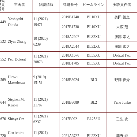
研究
主著者
雑誌情報
課題番号
ビームライン
実験責任者
成果
番号
2019B1740
BL10XU
奥田 善之
Yoshiyuki
11 (2021)
2449
Okuda
19471
2017B1730
BL10XU
末広 翔
2018A2507
BL32XU
服部 素之
10 (2020)
2522
Ziyue Zhang
6239
2019A2514
BL32XU
服部 素之
2018A1676
BL35XU
Dolezal Petr
11 (2021)
2552
Petr Dolezal
20878
2018B1705
BL35XU
Dolezal Petr
Hiroki
9 (2019)
2569
2018B8024
BL3
野澤 俊介
Matsukawa
15151
Stephen M.
11 (2021)
2644
2018B8089
BL2
Yano Junko
Keable
21787
11 (2021)
2676
Shinya Ota
2017B0921
BL25SU
壬生 攻
6237
Gen-ichiro
11 (2021)
2720
2021A3737
BL22XU
興野 純