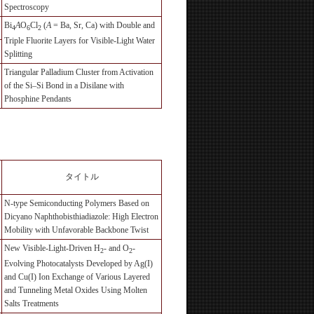
Spectroscopy
Bi
A
O
Cl
(
A
= Ba, Sr, Ca) with Double and
4
6
2
Triple Fluorite Layers for Visible-Light Water
Splitting
Triangular Palladium Cluster from Activation
of the Si–Si Bond in a Disilane with
Phosphine Pendants
タイトル
N-type Semiconducting Polymers Based on
Dicyano Naphthobisthiadiazole: High Electron
Mobility with Unfavorable Backbone Twist
New Visible-Light-Driven H
- and O
-
2
2
Evolving Photocatalysts Developed by Ag(I)
and Cu(I) Ion Exchange of Various Layered
and Tunneling Metal Oxides Using Molten
Salts Treatments