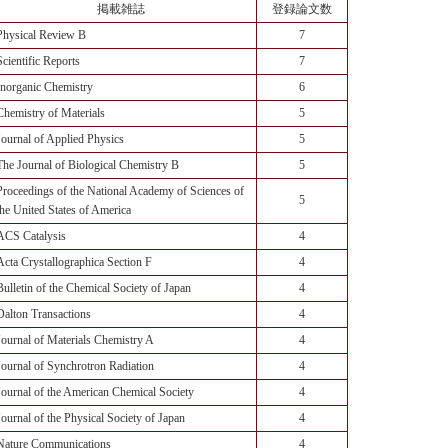
掲載雑誌
登録論文数
Physical Review B
7
Scientific Reports
7
Inorganic Chemistry
6
Chemistry of Materials
5
Journal of Applied Physics
5
The Journal of Biological Chemistry B
5
Proceedings of the National Academy of Sciences of
5
the United States of America
ACS Catalysis
4
Acta Crystallographica Section F
4
Bulletin of the Chemical Society of Japan
4
Dalton Transactions
4
Journal of Materials Chemistry A
4
Journal of Synchrotron Radiation
4
Journal of the American Chemical Society
4
Journal of the Physical Society of Japan
4
Nature Communications
4