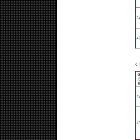
4
4
Ch
4
4