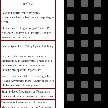
タイトル
Low-spin Ferric Iron in Primordial
Bridgmanite Crystallized from a Deep Magma
Ocean
Structure-based Engineering of Anti-GFP
Nanobody Tandems as Ultra-High-Affinity
Reagents for Purification
Lattice Dynamics in CePd
Al
and LaPd
Al
2
2
2
2
Fast and Stable Vapochromic Response
Induced through Nanocrystal Formation of a
Luminescent Platinum(II) Complex on
Periodic Mesoporous Organosilica
Room Temperature XFEL Crystallography
Reveals Asymmetry in the Vicinity of the Two
Phylloquinones in Photosystem I
Strain-induced Modulation of Temperature
Characteristics in Ferrimagnetic Tb–Fe Films
Temperature Dependence of Amorphous
Magnesium Carbonate Structure Studied by