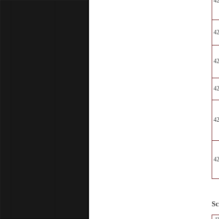
4
4
4
4
4
4
Sc