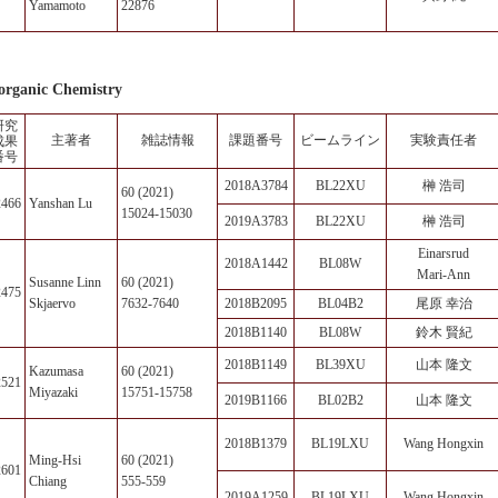
Yamamoto
22876
organic Chemistry
研究
主著者
雑誌情報
課題番号
ビームライン
実験責任者
成果
番号
2018A3784
BL22XU
榊 浩司
60 (2021)
2466
Yanshan Lu
15024-15030
2019A3783
BL22XU
榊 浩司
Einarsrud
2018A1442
BL08W
Mari-Ann
Susanne Linn
60 (2021)
2475
Skjaervo
7632-7640
2018B2095
BL04B2
尾原 幸治
2018B1140
BL08W
鈴木 賢紀
2018B1149
BL39XU
山本 隆文
Kazumasa
60 (2021)
2521
Miyazaki
15751-15758
2019B1166
BL02B2
山本 隆文
2018B1379
BL19LXU
Wang Hongxin
Ming-Hsi
60 (2021)
2601
Chiang
555-559
2019A1259
BL19LXU
Wang Hongxin