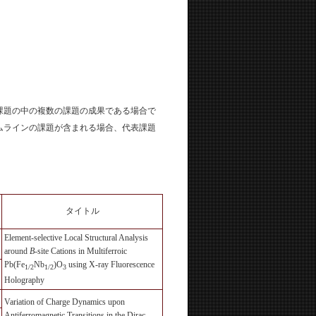
課題の中の複数の課題の成果である場合で
ムラインの課題が含まれる場合、代表課題
タイトル
Element-selective Local Structural Analysis
around
B
-site Cations in Multiferroic
Pb(Fe
Nb
)O
using X-ray Fluorescence
1/2
1/2
3
Holography
Variation of Charge Dynamics upon
Antiferromagnetic Transitions in the Dirac