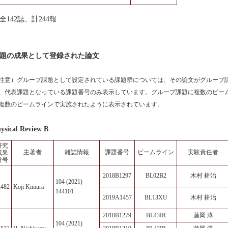
全142誌、計244報
題の成果として登録された論文
注意）グループ課題として設定されている課題群については、その論文がグループ
、代表課題となっている課題番号のみ表示しています。グループ課題に複数のビー
複数のビームラインで実施されたように表示されています。
ysical Review B
研究
主著者
雑誌情報
課題番号
ビームライン
実験責任者
成果
番号
2018B1297
BL02B2
木村 耕治
104 (2021)
2482
Koji Kimura
144101
2019A1457
BL13XU
木村 耕治
2018B1279
BL43IR
藤岡 淳
104 (2021)