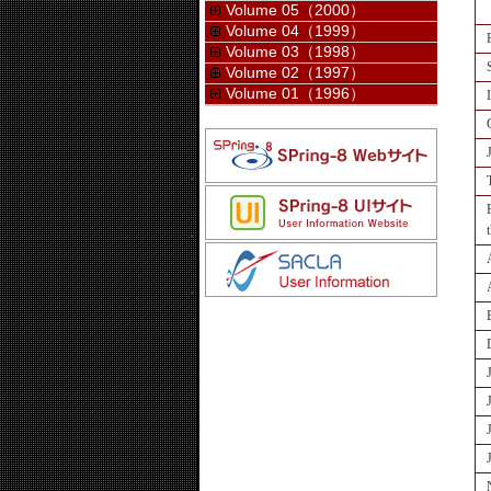
Volume 05（2000）
Volume 04（1999）
Volume 03（1998）
Volume 02（1997）
Volume 01（1996）