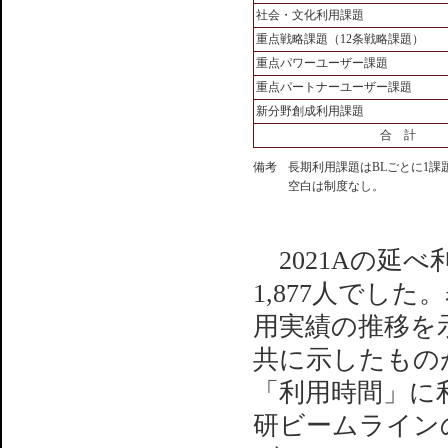
社会・文化利用課題
重点戦略課題（12条戦略課題）
重点パワーユーザー課題
重点パートナーユーザー課題
新分野創成利用課題
合 計
備考
長期利用課題はBLごとに1課
空白は制度なし。
2021Aの延べ
1,877人でした
用実績の推移を
共に示したもの
「利用時間」に
研ビームライン