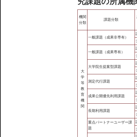
究課題の所属機
機関
課題分類
分類
一般課題（成果非専有）
一般課題（成果専有）
大学院生提案型課題
大
学
測定代行課題
等
教
育
成果公開優先利用課題
機
関
長期利用課題
重点パートナーユーザー課
題