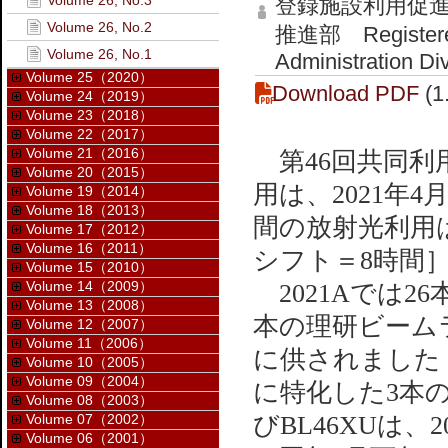
Volume 26, No.3
登録施設利用促
Volume 26, No.2
推進部 Registered I
Volume 26, No.1
Administration Di
Volume 25（2020）
Download PDF
(1
Volume 24（2019）
Volume 23（2018）
Volume 22（2017）
Volume 21（2016）
第46回共同利用期
Volume 20（2015）
用は、2021年
Volume 19（2014）
Volume 18（2013）
間の放射光利用は
Volume 17（2012）
Volume 16（2011）
シフト＝8時間
Volume 15（2010）
Volume 14（2009）
2021Aでは2
Volume 13（2008）
本の理研ビーム
Volume 12（2007）
Volume 11（2006）
に供されました（
Volume 10（2005）
Volume 09（2004）
に特化した3本の共
Volume 08（2003）
Volume 07（2002）
びBL46XUは、
Volume 06（2001）