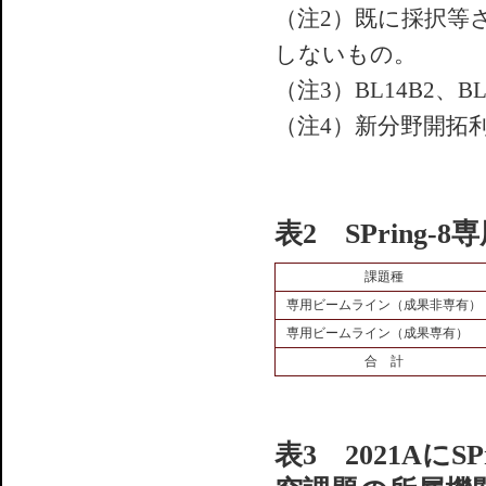
（注2）既に採択等
しないもの。
（注3）BL14B2、B
（注4）新分野開拓利
表2 SPring
課題種
専用ビームライン（成果非専有）
専用ビームライン（成果専有）
合 計
表3 2021AにSP