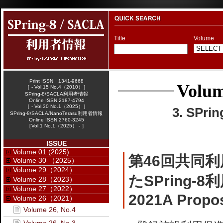
Title
Volume
Print ISSN 1341-9668
Volum
［ - Vol.15 No.4（2010）］
SPring-8/SACLA利用者情報
Online ISSN 2187-4794
［ - Vol.30 No.1（2025）］
3. SPr
SPring-8/SACLA/NanoTerasu利用者情報
Online ISSN 2760-3245
［Vol.1 No.1（2025） - ］
ISSUE
Volume 01 (2025)
第46回共同利
Volume 30 （2025）
Volume 29（2024）
たSPring-
Volume 28（2023）
Volume 27（2022）
2021A Propos
Volume 26（2021）
Volume 26, No.4