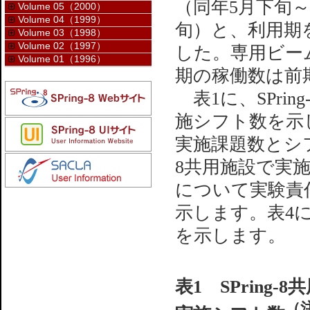
（同年5月下旬～
Volume 05（2000）
Volume 04（1999）
旬）と、利用期
Volume 03（1998）
Volume 02（1997）
した。専用ビーム
Volume 01（1996）
期の稼働数は前
表1に、SPrin
施シフト数を示しま
実施課題数とシフト
8共用施設で実
について実験責
示します。表4に、
を示します。
表1 SPring-
（