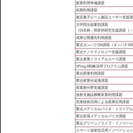
産業利用準備課題
長期利用課題
被災量子ビーム施設ユーザー支援課
大学院生提案型課題
（旧名称：萌芽的研究支援課題［～2
成果公開優先利用課題
重点タンパク500課題（タンパク300
重点ナノテクノロジー支援課題
重点産業トライアルユース課題
SPring-8戦略活用プログラム課題
重点産業利用課題
重点産業化促進課題
産業新分野支援課題
放射光施設横断産業利用課題
先進技術活用による産業応用課題
重点メディカルバイオ・トライアル
重点拡張メディカルバイオ課題
重点グリーン／ライフ・イノベーシ
スマート放射光活用イノベーション