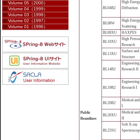
High Energ
Volume 05（2000）
BL04B2
Diffraction
Volume 04（1999）
Volume 03（1998）
Volume 02（1997）
High Energy 
BL08W
Volume 01（1996）
Scattering
BL09XU
HAXPES
High Pressu
BL10XU
Research
Surface
and
BL13XU
Structure
Engineering
BL14B2
Research II
Engineering
BL19B2
Research I
Medical
and
BL20B2
I
Medical
and
Public
BL20XU
II
Beamlines
Soft X-ray
BL25SU
Spectroscop