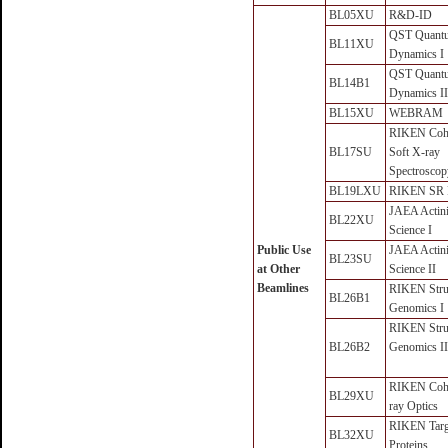
BL05XU
R&D-ID
QST Quant
BL11XU
Dynamics I
QST Quant
BL14B1
Dynamics II
BL15XU
WEBRAM
RIKEN Coh
BL17SU
Soft X-ray
Spectroscop
BL19LXU
RIKEN SR 
JAEA Actin
BL22XU
Science I
Public Use
JAEA Actin
BL23SU
at Other
Science II
Beamlines
RIKEN Stru
BL26B1
Genomics I
RIKEN Stru
BL26B2
Genomics II
RIKEN Cohe
BL29XU
ray Optics
RIKEN Targ
BL32XU
Proteins