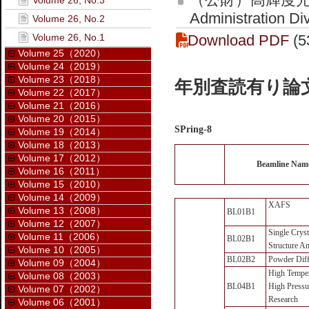
Volume 26, No.3
Administration Di
Volume 26, No.2
Volume 26, No.1
Download PDF
(5
Volume 25（2020）
Volume 24（2019）
Volume 23（2018）
年別査読有り論文
Volume 22（2017）
Volume 21（2016）
Volume 20（2015）
SPring-8
Volume 19（2014）
Volume 18（2013）
Volume 17（2012）
Beamline Nam
Volume 16（2011）
Volume 15（2010）
Volume 14（2009）
XAFS
Volume 13（2008）
BL01B1
Volume 12（2007）
Single Cryst
Volume 11（2006）
BL02B1
Structure An
Volume 10（2005）
BL02B2
Powder Diff
Volume 09（2004）
High Temper
Volume 08（2003）
BL04B1
High Pressu
Volume 07（2002）
Research
Volume 06（2001）