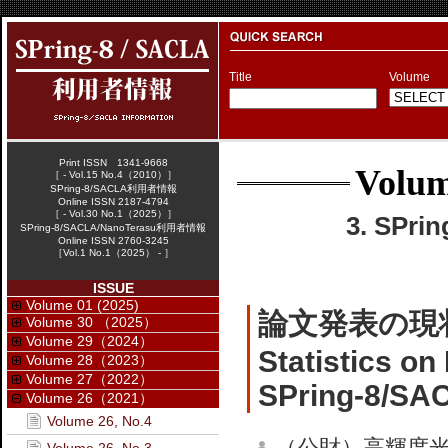
Title
Volume
Print ISSN 1341-9668
Volum
［ - Vol.15 No.4（2010）］
SPring-8/SACLA利用者情報
Online ISSN 2187-4794
［ - Vol.30 No.1（2025）］
3. SPr
SPring-8/SACLA/NanoTerasu利用者情報
Online ISSN 2760-3245
［Vol.1 No.1（2025） - ］
ISSUE
Volume 01 (2025)
論文発表の現
Volume 30 （2025）
Volume 29（2024）
Statistics on
Volume 28（2023）
Volume 27（2022）
SPring-8/SA
Volume 26（2021）
Volume 26, No.4
（公財）高輝度光