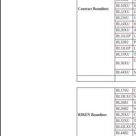
BL16XU
Contract Beamlines
BL22XU
J
BL23SU
J
BL24XU
H
BL28XU
A
BL31LEP
L
BL32B2
P
BL33LEP
L
BL33XU
C
BL36XU
（
BL44XU
M
BL17SU
C
BL19LXU
S
BL26B1
S
BL26B2
S
RIKEN Beamlines
BL29XU
C
BL32XU
T
BL43LXU
Q
BL44B2
M