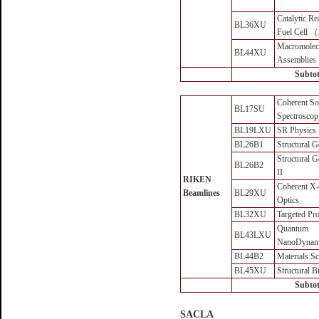
Catalytic R
BL36XU
Fuel Cell （
Macromolec
BL44XU
Assemblies
Subtot
Coherent So
BL17SU
Spectroscop
BL19LXU
SR Physics
BL26B1
Structural 
Structural 
BL26B2
II
RIKEN
Coherent X-
Beamlines
BL29XU
Optics
BL32XU
Targeted Pro
Quantum
BL43LXU
NanoDynam
BL44B2
Materials Sc
BL45XU
Structural B
Subtot
SACLA