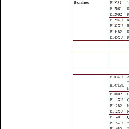
Beamlines
BL23SU
J
BL26B1
R
BL26B2
R
BL29XU
R
BL32XU
R
BL44B2
R
BL45XU
R
BL03XU
A
T
BL07LSU
M
BL08B2
H
BL11XU
Q
BL12B2
BL12XU
N
BL14B1
Q
BL15XU
BL16B2