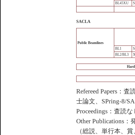
BL45XU
S
SACLA
Public Beamlines
BL1
BL2/BL3
X
Hard
Refereed Pa
士論文、SPring-
Proceedings
Other Public
（総説、単行本、賞