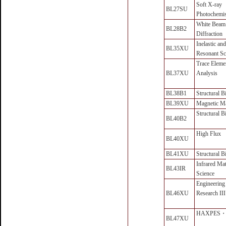
Soft X-ray
BL27SU
Photochemis
White Beam
BL28B2
Diffraction
Inelastic an
BL35XU
Resonant Sc
Trace Eleme
BL37XU
Analysis
BL38B1
Structural B
BL39XU
Magnetic Ma
Structural B
BL40B2
High Flux
BL40XU
BL41XU
Structural B
Infrared Mat
BL43IR
Science
Engineering
BL46XU
Research III
HAXPES・
BL47XU