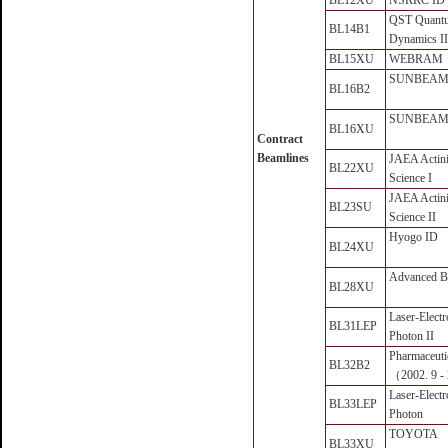
BL12XU
NSRRC ID
QST Quant
BL14B1
Dynamics II
BL15XU
WEBRAM
SUNBEAM
BL16B2
SUNBEAM
BL16XU
Contract
Beamlines
JAEA Actin
BL22XU
Science I
JAEA Actin
BL23SU
Science II
Hyogo ID
BL24XU
Advanced Ba
BL28XU
Laser-Elect
BL31LEP
Photon II
Pharmaceuti
BL32B2
（2002. 9 -
Laser-Elect
BL33LEP
Photon
TOYOTA
BL33XU