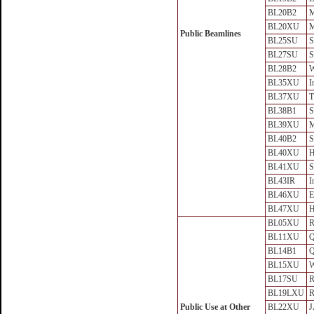
BL20B2
M
BL20XU
M
Public Beamlines
BL25SU
S
BL27SU
S
BL28B2
W
BL35XU
I
BL37XU
T
BL38B1
S
BL39XU
M
BL40B2
S
BL40XU
H
BL41XU
S
BL43IR
I
BL46XU
E
BL47XU
BL05XU
BL11XU
Q
BL14B1
Q
BL15XU
BL17SU
R
BL19LXU
R
Public Use at Other
BL22XU
J