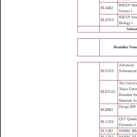
RIKEN Mate
BL44B2
Science I
RIKEN Stru
BL45XU
Biology I
Subtot
Beamline Nam
Advanced
BL03XU
Softmaterial
The Univers
Tokyo Outst
BL07LSU
Beamline fo
Materials Sc
Hyogo BM
BL08B2
QST Quant
BL11XU
Dynamics I
BL12B2
NSRRC B