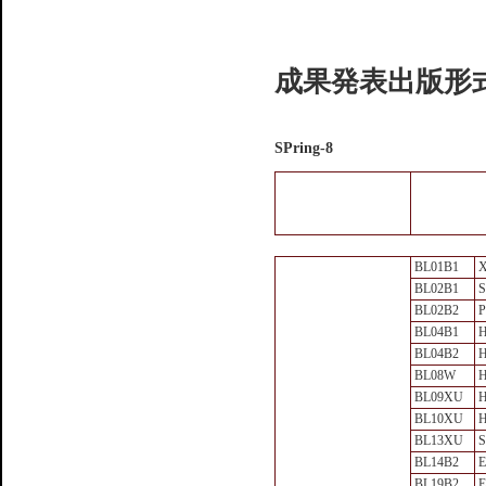
成果発表出版形式
SPring-8
BL01B1
BL02B1
S
BL02B2
P
BL04B1
H
BL04B2
H
BL08W
H
BL09XU
BL10XU
H
BL13XU
S
BL14B2
E
BL19B2
E