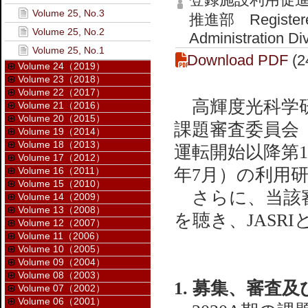
Volume 25, No.3
推進部 Registered I
Volume 25, No.2
Administration Di
Volume 25, No.1
Download PDF
(2
Volume 24（2019）
Volume 23（2018）
Volume 22（2017）
高輝度光科学研究
Volume 21（2016）
Volume 20（2015）
課題審査委員会（S
Volume 19（2014）
Volume 18（2013）
運転開始以降第17
Volume 17（2012）
Volume 16（2011）
年7月）の利用
Volume 15（2010）
さらに、当該審
Volume 14（2009）
Volume 13（2008）
を聴き、JASR
Volume 12（2007）
Volume 11（2006）
Volume 10（2005）
Volume 09（2004）
Volume 08（2003）
1. 募集、審査
Volume 07（2002）
Volume 06（2001）