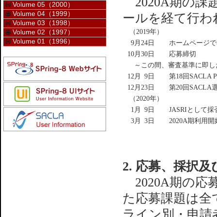
2020A期の
Volume 05（2000）
Volume 04（1999）
ールを経て行わ
Volume 03（1998）
（2019年）
Volume 02（1997）
Volume 01（1996）
9月
24日
ホームページで
10月
30日
応募締切
～この間、審査基準に即し
12月
9日
第18回SACLA
12月
23日
第20回SAC
（2020年）
1月
9日
JASRIとして
3月
3日
2020A期利用
2. 応募、採択
2020A期の応
た応募課題は全
ライン別・申請