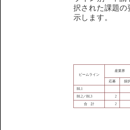
択された課題の
示します。
産業界
ビームライン
応募
採
BL1
BL2／BL3
2
合 計
2