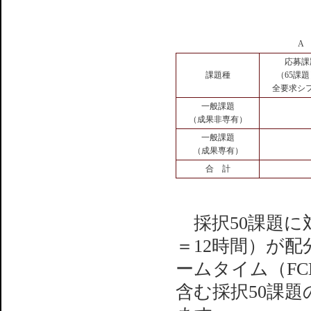
A
応募課
課題種
（65課
全要求シ
一般課題
（成果非専有）
一般課題
（成果専有）
合 計
採択50課題に
＝12時間）が
ームタイム（FC
含む採択50課