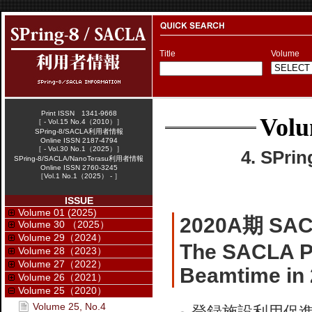
Title
Volume
Print ISSN 1341-9668
Volu
［ - Vol.15 No.4（2010）］
SPring-8/SACLA利用者情報
Online ISSN 2187-4794
［ - Vol.30 No.1（2025）］
4. SPr
SPring-8/SACLA/NanoTerasu利用者情報
Online ISSN 2760-3245
［Vol.1 No.1（2025） - ］
ISSUE
Volume 01 (2025)
2020A期 
Volume 30 （2025）
Volume 29（2024）
The SACLA Pu
Volume 28（2023）
Volume 27（2022）
Beamtime in
Volume 26（2021）
Volume 25（2020）
Volume 25, No.4
登録施設利用促