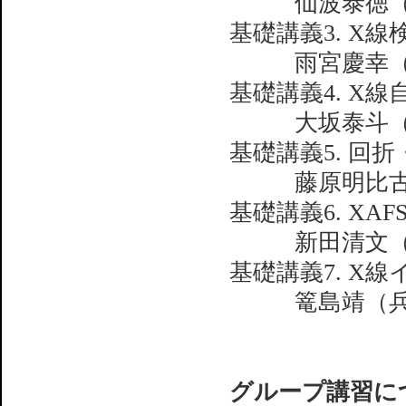
仙波泰徳
基礎講義3. X
雨宮慶幸
基礎講義4. X
大坂泰斗
基礎講義5. 回
藤原明比
基礎講義6. XA
新田清文
基礎講義7. X
篭島靖（
グループ講習に