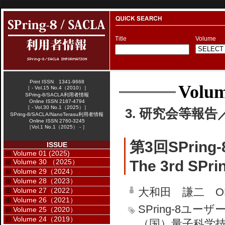
Title
Volume
Print ISSN 1341-9668
Volum
［ - Vol.15 No.4（2010）］
SPring-8/SACLA利用者情報
Online ISSN 2187-4794
［ - Vol.30 No.1（2025）］
3. 研究会等報告／W
SPring-8/SACLA/NanoTerasu利用者情報
Online ISSN 2760-3245
［Vol.1 No.1（2025） - ］
第3回SPrin
ISSUE
Volume 01 (2025)
Volume 30 （2025）
The 3rd SPri
Volume 29（2024）
Volume 28（2023）
大和田 謙二 OHW
Volume 27（2022）
Volume 26（2021）
SPring-8ユ
Volume 25（2020）
Volume 24（2019）
（国）量子科学