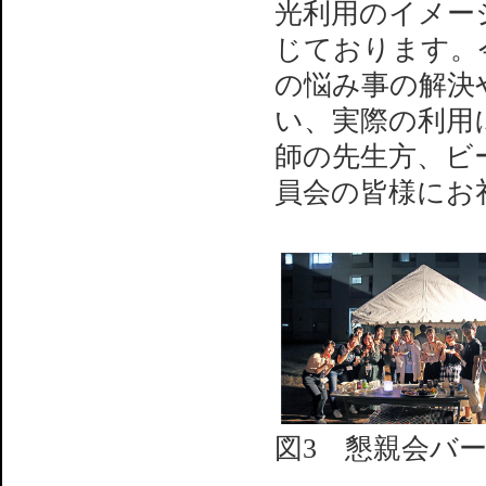
光利用のイメー
じております。
の悩み事の解決
い、実際の利用
師の先生方、ビ
員会の皆様にお
図3 懇親会バ