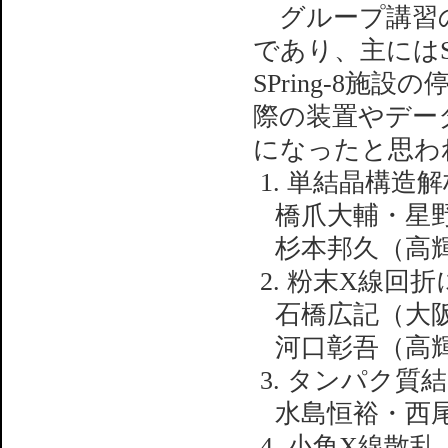
グループ講習の
であり、主には
SPring-8
際の装置やデー
になったと思わ
1. 単結晶構造
橋爪大輔・星野
杉本邦久（高
2. 粉末X線回
石橋広記（大
河口彰吾（高
3. タンパク質
水島恒裕・西
4. 小角X線散乱