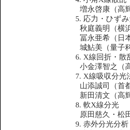
増永啓康（高
5. 応力・ひず
秋庭義明（横
冨永亜希（日
城鮎美（量子
6. X線回折・
小金澤智之（
7. X線吸収分光
山添誠司（首
新田清文（高
8. 軟X線分光
原田慈久・松
9. 赤外分光分析