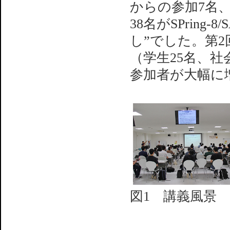
からの参加7名、
38名がSPrin
し”でした。第2回
（学生25名、社
参加者が大幅に
図1 講義風景