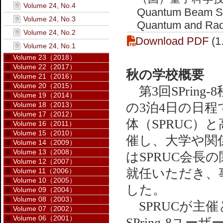
Volume 24, No.4
Quantum Beam Scie
Volume 24, No.3
Quantum and Radi
Volume 24, No.2
Download PDF
(1
Volume 24, No.1
Volume 23（2018）
Volume 22（2017）
秋の学校概要
Volume 21（2016）
Volume 20（2015）
第3回SPring
Volume 19（2014）
Volume 18（2013）
の3泊4日の日程
Volume 17（2012）
体（SPRUC）
Volume 16（2011）
Volume 15（2010）
催し、大学や関
Volume 14（2009）
Volume 13（2008）
はSPRUC会
Volume 12（2007）
就任いただき、事
Volume 11（2006）
Volume 10（2005）
した。
Volume 09（2004）
Volume 08（2003）
SPRUCが主催と
Volume 07（2002）
Volume 06（2001）
SPring-8