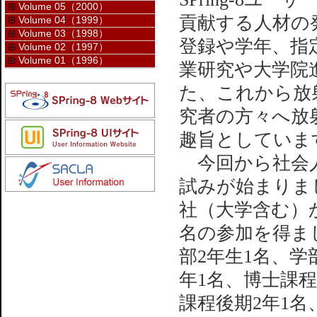
Volume 05（2000）
貢献する人材の
Volume 04（1999）
Volume 03（1998）
登録や学年、指
Volume 02（1997）
Volume 01（1996）
業研究や大学院
た、これから放
究者の方々へ放
趣旨としていま
今回から社会人
試みが始まりま
社（大学含む）
名の参加を得ま
部2年生1名、学
年1名、博士課程
課程後期2年1名