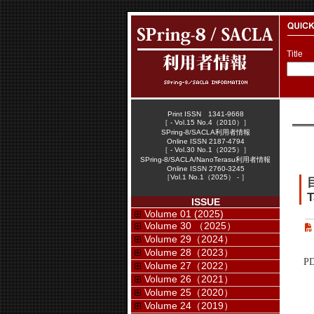
Title
Print ISSN 1341-9668
［ - Vol.15 No.4（2010）］
SPring-8/SACLA利用者情報
Online ISSN 2187-4794
［ - Vol.30 No.1（2025）］
SPring-8/SACLA/NanoTerasu利用者情報
Online ISSN 2760-3245
［Vol.1 No.1（2025） - ］
T
ISSUE
Volume 01 (2025)
Volume 30 （2025）
Volume 29（2024）
Volume 28（2023）
P
Volume 27（2022）
Volume 26（2021）
Volume 25（2020）
Volume 24（2019）