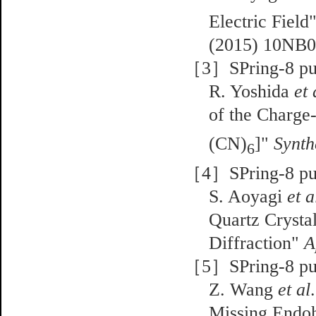
Electric Field
(2015) 10NB0
［3］SPring-8 pub
R. Yoshida
et 
of the Charg
(CN)
]"
Synth
6
［4］SPring-8 pub
S. Aoyagi
et a
Quartz Crysta
Diffraction"
A
［5］SPring-8 pub
Z. Wang
et al
Missing Endo