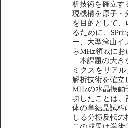
析技術を確立す
現機構を原子・
を目的として、
るために、SPr
ー、大型湾曲イ
らMHz領域に
本課題の大きな
ミクスをリアル
解析技術を確立
MHzの水晶振
功したことは、
体の単結晶試料に
じる分極反転の
この成果は学術