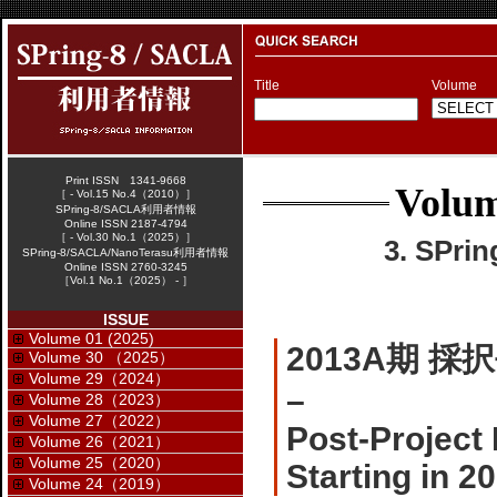
Title
Volume
Print ISSN 1341-9668
Volum
［ - Vol.15 No.4（2010）］
SPring-8/SACLA利用者情報
Online ISSN 2187-4794
［ - Vol.30 No.1（2025）］
3. SPr
SPring-8/SACLA/NanoTerasu利用者情報
Online ISSN 2760-3245
［Vol.1 No.1（2025） - ］
ISSUE
Volume 01 (2025)
2013A期 
Volume 30 （2025）
Volume 29（2024）
–
Volume 28（2023）
Volume 27（2022）
Post-Project
Volume 26（2021）
Volume 25（2020）
Starting in 2
Volume 24（2019）