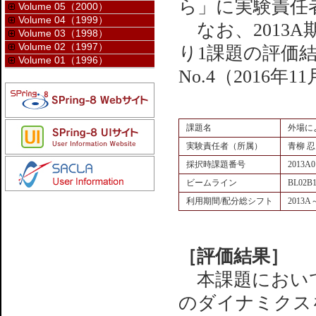
ら」に実験責任
Volume 05（2000）
Volume 04（1999）
なお、2013
Volume 03（1998）
Volume 02（1997）
り1課題の評価結果は
Volume 01（1996）
No.4（2016
課題名
外場に
実験責任者（所属）
青柳 
採択時課題番号
2013A0
ビームライン
BL02B
利用期間/配分総シフト
2013A
［評価結果］
本課題において
のダイナミクス