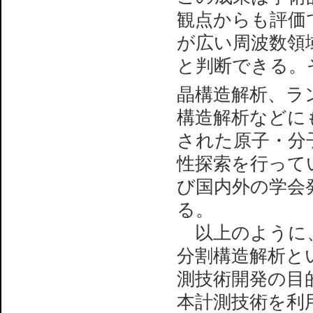
観点からも評価
が広い周波数領
と判断できる。そ
晶構造解析、ラ
構造解析などに
された原子・分
性探索を行って
び国内外の学会
る。
以上のように、
分割構造解析と
測技術開発の目
本計測技術を利