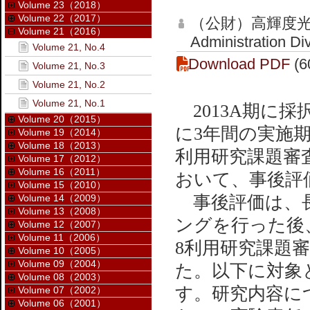
Volume 23（2018）
Volume 22（2017）
（公財）高輝度光
Volume 21（2016）
Administration Di
Volume 21, No.4
Download PDF
(6
Volume 21, No.3
Volume 21, No.2
Volume 21, No.1
2013A期に採
Volume 20（2015）
に3年間の実施期間
Volume 19（2014）
Volume 18（2013）
利用研究課題審
Volume 17（2012）
Volume 16（2011）
おいて、事後評
Volume 15（2010）
Volume 14（2009）
事後評価は、長
Volume 13（2008）
ングを行った後、
Volume 12（2007）
Volume 11（2006）
8利用研究課題
Volume 10（2005）
Volume 09（2004）
た。以下に対象
Volume 08（2003）
す。研究内容に
Volume 07（2002）
Volume 06（2001）