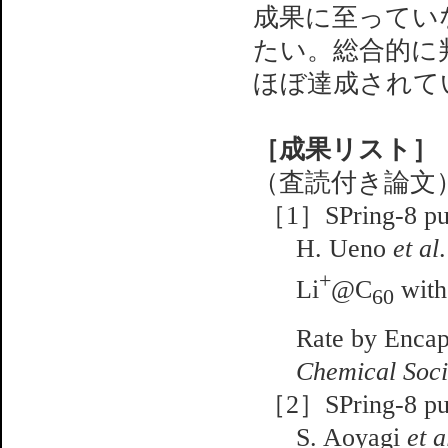
成果に至ってい
たい。総合的に
ほぼ達成されて
［成果リスト］
（査読付き論文
［1］SPring-8 pub
H. Ueno
et al
+
Li
@C
with
60
Rate by Encap
Chemical Soci
［2］SPring-8 pub
S. Aoyagi
et a