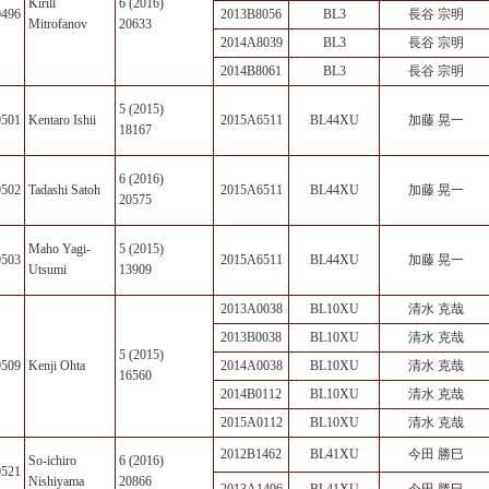
Kirill
6 (2016)
0496
2013B8056
BL3
長谷 宗明
Mitrofanov
20633
2014A8039
BL3
長谷 宗明
2014B8061
BL3
長谷 宗明
5 (2015)
0501
Kentaro Ishii
2015A6511
BL44XU
加藤 晃一
18167
6 (2016)
0502
Tadashi Satoh
2015A6511
BL44XU
加藤 晃一
20575
Maho Yagi-
5 (2015)
0503
2015A6511
BL44XU
加藤 晃一
Utsumi
13909
2013A0038
BL10XU
清水 克哉
2013B0038
BL10XU
清水 克哉
5 (2015)
0509
Kenji Ohta
2014A0038
BL10XU
清水 克哉
16560
2014B0112
BL10XU
清水 克哉
2015A0112
BL10XU
清水 克哉
2012B1462
BL41XU
今田 勝巳
So-ichiro
6 (2016)
0521
Nishiyama
20866