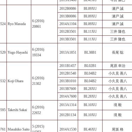
2013A1406
BL41XU
今田 勝巳
2012B0086
BL09XU
瀬戸 誠
2013B0086
BL09XU
瀬戸 誠
6 (2016)
0524
Ryo Masuda
2014A1104
BL09XU
瀬戸 誠
20861
2012B3501
BL11XU
三井 隆也
2013B3501
BL11XU
三井 隆也
6 (2016)
0529
Yugo Hayashi
2013A1851
BL38B1
長尾 聡
19334
2011B1457
BL02B1
尾原 幸治
2012B1540
BL04B2
小久見 善八
6 (2016)
0532
Koji Ohara
2013B1010
BL04B2
小久見 善八
21302
2013B7600
BL28XU
小久見 善八
2014A7600
BL28XU
小久見 善八
2013A1314
BL10XU
境 毅
6 (2016)
0595
Takeshi Sakai
22652
2012B1134
BL10XU
境 毅
5 (2015)
0761
Masahiko Saito
2014A1530
BL46XU
尾坂 格