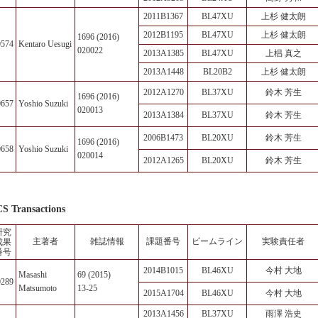
2011B1367
BL47XU
上杉 健太朗
2012B1195
BL47XU
上杉 健太朗
1696 (2016)
0574
Kentaro Uesugi
020022
2013A1385
BL47XU
上椙 真之
2013A1448
BL20B2
上杉 健太朗
2012A1270
BL37XU
鈴木 芳生
1696 (2016)
0657
Yoshio Suzuki
020013
2013A1384
BL37XU
鈴木 芳生
2006B1473
BL20XU
鈴木 芳生
1696 (2016)
0658
Yoshio Suzuki
020014
2012A1265
BL20XU
鈴木 芳生
S Transactions
研究
主著者
雑誌情報
課題番号
ビームライン
実験責任者
成果
番号
2014B1015
BL46XU
今村 大地
Masashi
69 (2015)
0289
Matsumoto
13-25
2015A1704
BL46XU
今村 大地
2013A1456
BL37XU
雨澤 浩史