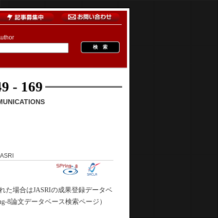
uthor
9 - 169
MUNICATIONS
ASRI
れた場合はJASRIの成果登録データベ
ng-8論文データベース検索ページ）