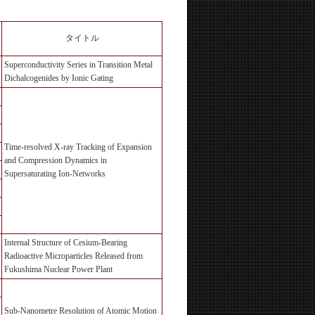
タイトル
Superconductivity Series in Transition Metal
Dichalcogenides by Ionic Gating
Time-resolved X-ray Tracking of Expansion
and Compression Dynamics in
Supersaturating Ion-Networks
Internal Structure of Cesium-Bearing
Radioactive Microparticles Released from
Fukushima Nuclear Power Plant
Sub-Nanometre Resolution of Atomic Motion