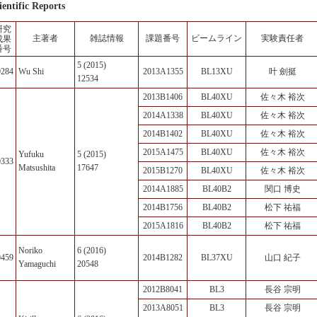
ientific Reports
研究
主著者
雑誌情報
課題番号
ビームライン
実験責任者
成果
番号
5 (2015)
0284
Wu Shi
2013A1355
BL13XU
叶 劍挺
12534
2013B1406
BL40XU
佐々木 裕次
2014A1338
BL40XU
佐々木 裕次
2014B1402
BL40XU
佐々木 裕次
2015A1475
BL40XU
佐々木 裕次
Yufuku
5 (2015)
0333
Matsushita
17647
2015B1270
BL40XU
佐々木 裕次
2014A1885
BL40B2
関口 博史
2014B1756
BL40B2
松下 祐福
2015A1816
BL40B2
松下 祐福
Noriko
6 (2016)
0459
2014B1282
BL37XU
山口 紀子
Yamaguchi
20548
2012B8041
BL3
長谷 宗明
2013A8051
BL3
長谷 宗明