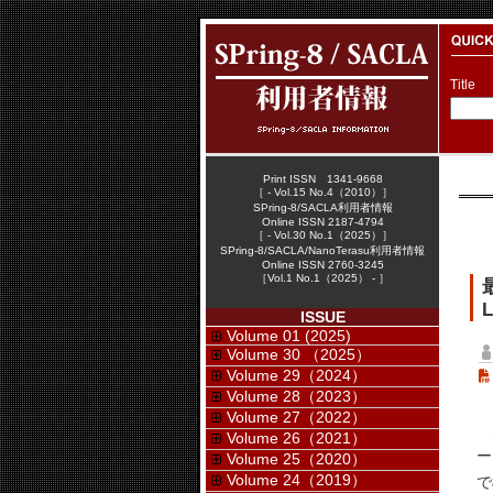
Title
Print ISSN 1341-9668
［ - Vol.15 No.4（2010）］
SPring-8/SACLA利用者情報
Online ISSN 2187-4794
［ - Vol.30 No.1（2025）］
SPring-8/SACLA/NanoTerasu利用者情報
Online ISSN 2760-3245
［Vol.1 No.1（2025） - ］
L
ISSUE
Volume 01 (2025)
Volume 30 （2025）
Volume 29（2024）
Volume 28（2023）
Volume 27（2022）
S
Volume 26（2021）
ー
Volume 25（2020）
Volume 24（2019）
で