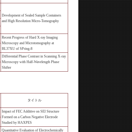
Development of Sealed Sample Containers
and High Resolution Micro-Tomography
Recent Progress of Hard X-ray Imaging
Microscopy and Microtomography at
BL37XU of SPring-8
Differential Phase Contrast in Scanning X-ray
Microscopy with Half-Wavelength Phase
Shifter
タイトル
Impact of FEC Additive on SEI Structure
Formed on a Carbon Negative Electrode
Studied by HAXPES
Quantitative Evaluation of Electrochemically