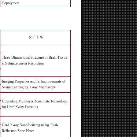
Copolymers
タイトル
Three-Dimensional Structure of Brain Tissue
at Submicrometer Resolution
Imaging Properties and its Improvements of
Scanning/Imaging X-ray Microscope
Upgrading Multilayer Zone Plate Technology
for Hard X-ray Focusing
Hard X-ray Nanofocusing using Total-
Reflection Zone Plates