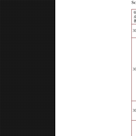
Sc
3
3
3