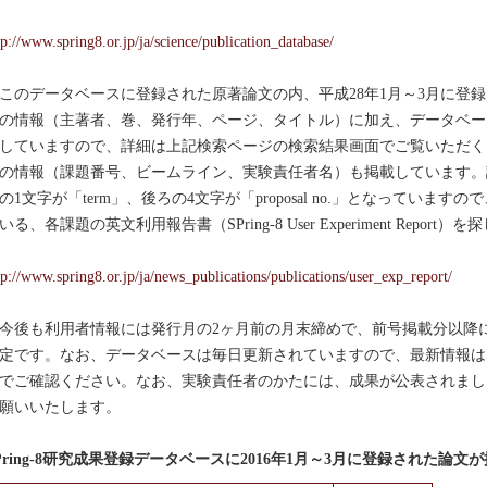
tp://www.spring8.or.jp/ja/science/publication_database/
のデータベースに登録された原著論文の内、平成28年1月～3月に登
の情報（主著者、巻、発行年、ページ、タイトル）に加え、データベー
していますので、詳細は上記検索ページの検索結果画面でご覧いただく
の情報（課題番号、ビームライン、実験責任者名）も掲載しています。課
の1文字が「term」、後ろの4文字が「proposal no.」となっていま
いる、各課題の英文利用報告書（SPring-8 User Experiment Rep
tp://www.spring8.or.jp/ja/news_publications/publications/user_exp_report/
後も利用者情報には発行月の2ヶ月前の月末締めで、前号掲載分以降
定です。なお、データベースは毎日更新されていますので、最新情報はSPr
でご確認ください。なお、実験責任者のかたには、成果が公表されまし
願いいたします。
Pring-8研究成果登録データベースに2016年1月～3月に登録された論