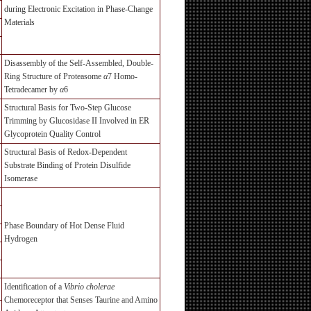
during Electronic Excitation in Phase-Change
Materials
Disassembly of the Self-Assembled, Double-
Ring Structure of Proteasome
α
7 Homo-
Tetradecamer by
α
6
Structural Basis for Two-Step Glucose
Trimming by Glucosidase II Involved in ER
Glycoprotein Quality Control
Structural Basis of Redox-Dependent
Substrate Binding of Protein Disulfide
Isomerase
Phase Boundary of Hot Dense Fluid
Hydrogen
Identification of a
Vibrio cholerae
Chemoreceptor that Senses Taurine and Amino