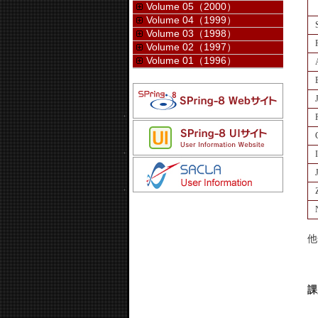
Volume 05（2000）
Volume 04（1999）
Volume 03（1998）
Volume 02（1997）
Volume 01（1996）
他
課