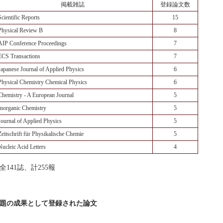
掲載雑誌
登録論文数
Scientific Reports
15
Physical Review B
8
AIP Conference Proceedings
7
ECS Transactions
7
Japanese Journal of Applied Physics
6
Physical Chemistry Chemical Physics
6
Chemistry - A European Journal
5
Inorganic Chemistry
5
Journal of Applied Physics
5
Zeitschrift für Physikalische Chemie
5
Nucleic Acid Letters
4
全141誌、計255報
題の成果として登録された論文