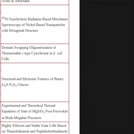
Acids as Attractants
61
Ni Synchrotron Radiation-Based Mössbauer
Spectroscopy of Nickel-Based Nanoparticles
with Hexagonal Structure
Domain Swapping Oligomerization of
Thermostable
c
-type Cytochrome in
E. coli
Cells
Structural and Electronic Features of Binary
Li
S-P
S
Glasses
2
2
5
Experimental and Theoretical Thermal
Equations of State of MgSiO
Post-Perovskite
3
at Multi-Megabar Pressures
Highly Efficient and Stable Solar Cells Based
on Thiazolothiazole and Naphthobisthiadiazole