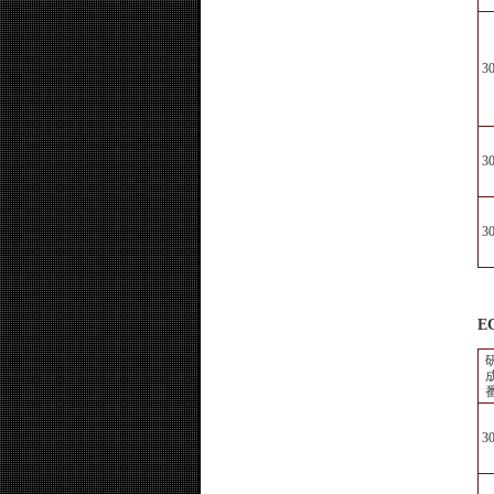
3
3
3
EC
3