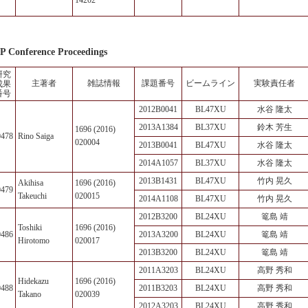
14202
P Conference Proceedings
研究
主著者
雑誌情報
課題番号
ビームライン
実験責任者
成果
番号
2012B0041
BL47XU
水谷 隆太
2013A1384
BL37XU
鈴木 芳生
1696 (2016)
0478
Rino Saiga
020004
2013B0041
BL47XU
水谷 隆太
2014A1057
BL37XU
水谷 隆太
2013B1431
BL47XU
竹内 晃久
Akihisa
1696 (2016)
0479
Takeuchi
020015
2014A1108
BL47XU
竹内 晃久
2012B3200
BL24XU
篭島 靖
Toshiki
1696 (2016)
0486
2013A3200
BL24XU
篭島 靖
Hirotomo
020017
2013B3200
BL24XU
篭島 靖
2011A3203
BL24XU
高野 秀和
Hidekazu
1696 (2016)
0488
2011B3203
BL24XU
高野 秀和
Takano
020039
2012A3203
BL24XU
高野 秀和