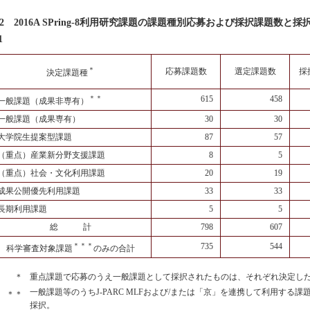
2 2016A SPring-8利用研究課題の課題種別応募および採択課題数と採
1
＊
応募課題数
選定課題数
採
決定課題種
＊＊
615
458
一般課題（成果非専有）
一般課題（成果専有）
30
30
大学院生提案型課題
87
57
（重点）産業新分野支援課題
8
5
（重点）社会・文化利用課題
20
19
成果公開優先利用課題
33
33
長期利用課題
5
5
総 計
798
607
＊＊＊
735
544
科学審査対象課題
のみの合計
＊
重点課題で応募のうえ一般課題として採択されたものは、それぞれ決定し
一般課題等のうちJ-PARC MLFおよび/または「京」を連携して利用する課題は
＊＊
採択。