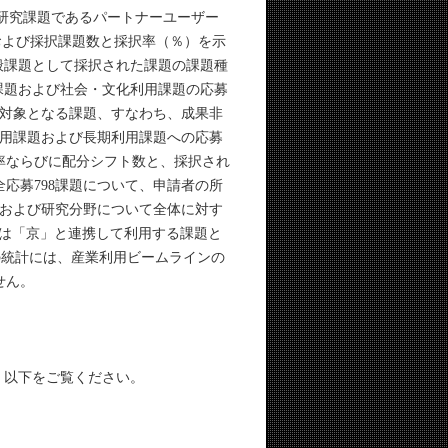
重点研究課題であるパートナーユーザー
数および採択課題数と採択率（％）を示
般課題として採択された課題の課題種
課題および社会・文化利用課題の応募
対象となる課題、すなわち、成果非
用課題および長期利用課題への応募
率ならびに配分シフト数と、採択され
応募798課題について、申請者の所
および研究分野について全体に対す
Fまたは「京」と連携して利用する課題と
事の統計には、産業利用ビームラインの
せん。
す。以下をご覧ください。