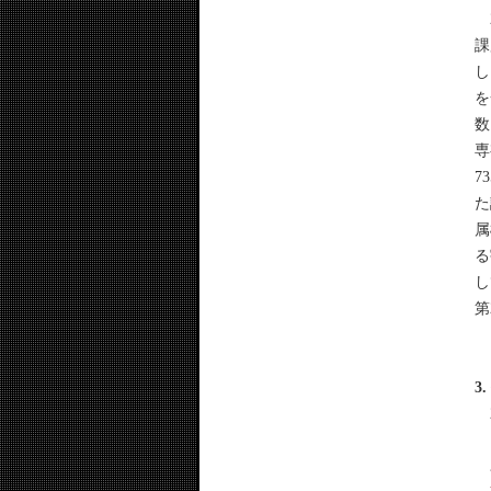
2
課
し
を
数
専
7
た
属
る
し
第
3
2
ホ