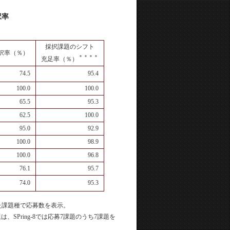
択率
採択課題のシフト
択率（％）
＊＊＊＊
充足率（％）
74.5
95.4
100.0
100.0
65.5
95.3
62.5
100.0
95.0
92.9
100.0
98.9
100.0
96.8
76.1
95.7
74.0
95.3
た課題種で応募数を表示。
、SPring-8では応募7課題のうち7課題を