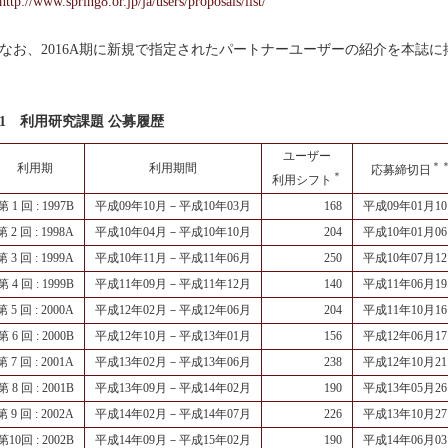
http://www.spring8.or.jp/ja/users/proposals/list/
お、2016A期に新規で指定されたパートナーユーザーの紹介を本誌に
1 利用研究課題 公募履歴
ユーザー
＊
利用期
利用期間
応募締切日
＊
利用シフト
第 1 回 : 1997B
平成09年10月－平成10年03月
168
平成09年01月1
第 2 回 : 1998A
平成10年04月－平成10年10月
204
平成10年01月0
第 3 回 : 1999A
平成10年11月－平成11年06月
250
平成10年07月1
第 4 回 : 1999B
平成11年09月－平成11年12月
140
平成11年06月1
第 5 回 : 2000A
平成12年02月－平成12年06月
204
平成11年10月1
第 6 回 : 2000B
平成12年10月－平成13年01月
156
平成12年06月1
第 7 回 : 2001A
平成13年02月－平成13年06月
238
平成12年10月2
第 8 回 : 2001B
平成13年09月－平成14年02月
190
平成13年05月2
第 9 回 : 2002A
平成14年02月－平成14年07月
226
平成13年10月2
第10回 : 2002B
平成14年09月－平成15年02月
190
平成14年06月0