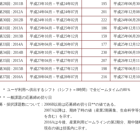
第28回 : 2011B
平成23年10月－平成24年02月
195
平成23年06月3
第29回 : 2012A
平成24年04月－平成24年07月
201
平成23年12月0
第30回 : 2012B
平成24年10月－平成25年02月
222
平成24年06月2
第31回 : 2013A
平成25年04月－平成25年07月
186
平成24年12月1
第32回 : 2013B
平成25年10月－平成25年12月
159
平成25年06月2
第33回 : 2014A
平成26年04月－平成26年07月
177
平成25年12月1
第34回 : 2014B
平成26年10月－平成27年02月
230
平成26年06月1
第35回 : 2015A
平成27年04月－平成27年07月
207
平成26年12月1
第36回 : 2015B
平成27年09月－平成27年12月
198
平成27年06月1
第37回 : 2016A
平成28年04月－平成28年07月
216
平成27年12月1
＊ ユーザ利用へ供出するシフト（1シフト＝8時間）で全ビームタイムの80％
＊＊ 一般課題の応募締め切り日
募・採択課題数について：
2006B以前は応募締め切り日**の値である。
2007A以降は、期終了時の値（産業2期募集、生命科学
を含む）を示す。
2016Aは今後、産業利用ビームラインの第2期分、期中
現在の値は括弧内に示す。