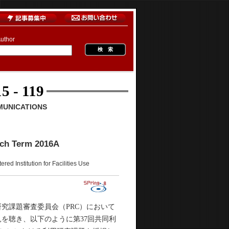
uthor
5 - 119
MUNICATIONS
rch Term 2016A
ion for Facilities Use
用研究課題審査委員会（PRC）において
の意見を聴き、以下のように第37回共同利