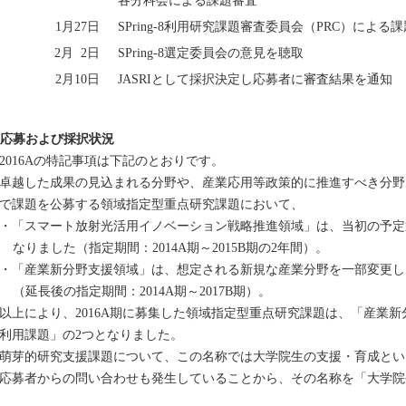
各分科会による課題審査
1月27日
SPring-8利用研究課題審査委員会（PRC）による
2月 2日
SPring-8選定委員会の意見を聴取
2月10日
JASRIとして採択決定し応募者に審査結果を通知
. 応募および採択状況
016Aの特記事項は下記のとおりです。
○卓越した成果の見込まれる分野や、産業応用等政策的に推進すべき分野を
で課題を公募する領域指定型重点研究課題において、
・「スマート放射光活用イノベーション戦略推進領域」は、当初の予定通
なりました（指定期間：2014A期～2015B期の2年間）。
・「産業新分野支援領域」は、想定される新規な産業分野を一部変更し
（延長後の指定期間：2014A期～2017B期）。
以上により、2016A期に募集した領域指定型重点研究課題は、「産業
利用課題」の2つとなりました。
○萌芽的研究支援課題について、この名称では大学院生の支援・育成と
応募者からの問い合わせも発生していることから、その名称を「大学院