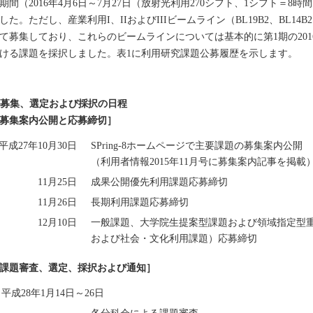
期間（2016年4月6日～7月27日（放射光利用270シフト、1シフト＝
した。ただし、産業利用I、IIおよびIIIビームライン（BL19B2、BL14B2
て募集しており、これらのビームラインについては基本的に第1期の2016年
ける課題を採択しました。表1に利用研究課題公募履歴を示します。
. 募集、選定および採択の日程
募集案内公開と応募締切］
平成27年10月30日
SPring-8ホームページで主要課題の募集案内公開
（利用者情報2015年11月号に募集案内記事を掲載
11月25日
成果公開優先利用課題応募締切
11月26日
長期利用課題応募締切
12月10日
一般課題、大学院生提案型課題および領域指定型
および社会・文化利用課題）応募締切
課題審査、選定、採択および通知］
平成28年1月14日～26日