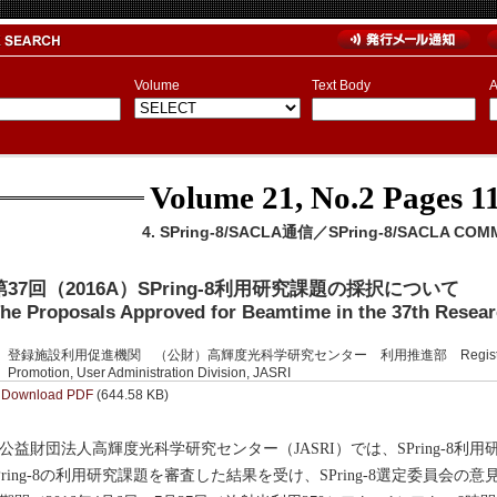
Volume
Text Body
A
Volume 21, No.2
Pages 11
4. SPring-8/SACLA通信／SPring-8/SACLA COM
第37回（2016A）SPring-8利用研究課題の採択について
he Proposals Approved for Beamtime in the 37th Resea
登録施設利用促進機関 （公財）高輝度光科学研究センター 利用推進部 Registered Institut
Promotion, User Administration Division, JASRI
Download PDF
(644.58 KB)
益財団法人高輝度光科学研究センター（JASRI）では、SPring-8利
Pring-8の利用研究課題を審査した結果を受け、SPring-8選定委員会