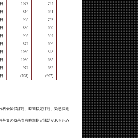
0日
1077
724
8日
816
621
8日
965
757
3日
880
609
0日
905
594
2日
874
606
9日
1030
848
1日
1030
685
1日
974
632
0日
(798)
(607)
等分科会留保課題、時期指定課題、緊急課題
随時募集の成果専有時期指定課題があるため