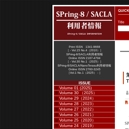
Title
Print ISSN 1341-9668
［ - Vol.15 No.4（2010）］
SPring-8/SACLA利用者情報
Online ISSN 2187-4794
［ - Vol.30 No.1（2025）］
SPring-8/SACLA/NanoTerasu利用者情報
Online ISSN 2760-3245
［Vol.1 No.1（2025） - ］
T
ISSUE
Volume 01 (2025)
Volume 30 （2025）
Volume 29（2024）
Volume 28（2023）
Volume 27（2022）
Volume 26（2021）
公
Volume 25（2020）
S
Volume 24（2019）