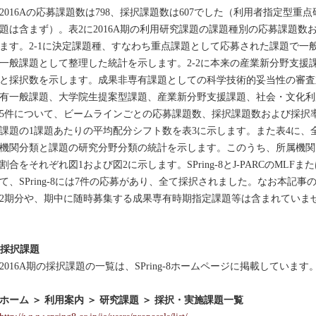
016Aの応募課題数は798、採択課題数は607でした（利用者指定型
題は含まず）。表2に2016A期の利用研究課題の課題種別の応募課題
ます。2-1に決定課題種、すなわち重点課題として応募された課題で一
一般課題として整理した統計を示します。2-2に本来の産業新分野支援
と採択数を示します。成果非専有課題としての科学技術的妥当性の審査
有一般課題、大学院生提案型課題、産業新分野支援課題、社会・文化利
35件について、ビームラインごとの応募課題数、採択課題数および採択
課題の1課題あたりの平均配分シフト数を表3に示します。また表4に、全
機関分類と課題の研究分野分類の統計を示します。このうち、所属機関
割合をそれぞれ図1および図2に示します。SPring-8とJ-PARCのML
て、SPring-8には7件の応募があり、全て採択されました。なお本記
2期分や、期中に随時募集する成果専有時期指定課題等は含まれていま
. 採択課題
016A期の採択課題の一覧は、SPring-8ホームページに掲載していま
ーム ＞ 利用案内 ＞ 研究課題 ＞ 採択・実施課題一覧