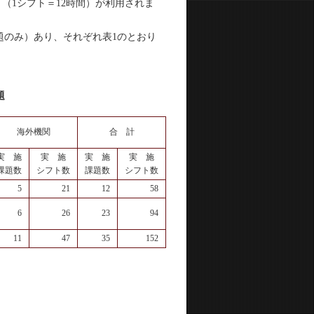
ト（1シフト＝12時間）が利用されま
のみ）あり、それぞれ表1のとおり
題
海外機関
合 計
実 施
実 施
実 施
実 施
課題数
シフト数
課題数
シフト数
5
21
12
58
6
26
23
94
11
47
35
152