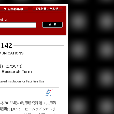
uthor
 142
MUNICATIONS
題）について
B Research Term
ion for Facilities Use
る2015B期の利用研究課題（共用課
この期間において、ビームラインBL2ま