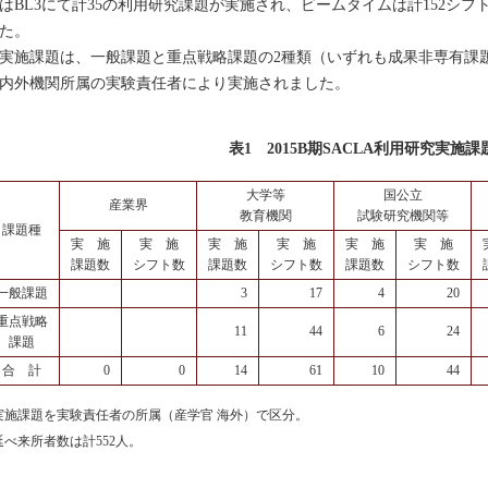
はBL3にて計35の利用研究課題が実施され、ビームタイムは計152シフ
た。
施課題は、一般課題と重点戦略課題の2種類（いずれも成果非専有課題
内外機関所属の実験責任者により実施されました。
表1 2015B期SACLA利用研究実施課
大学等
国公立
産業界
教育機関
試験研究機関等
課題種
実 施
実 施
実 施
実 施
実 施
実 施
課題数
シフト数
課題数
シフト数
課題数
シフト数
一般課題
3
17
4
20
重点戦略
11
44
6
24
課題
合 計
0
0
14
61
10
44
実施課題を実験責任者の所属（産学官 海外）で区分。
延べ来所者数は計552人。