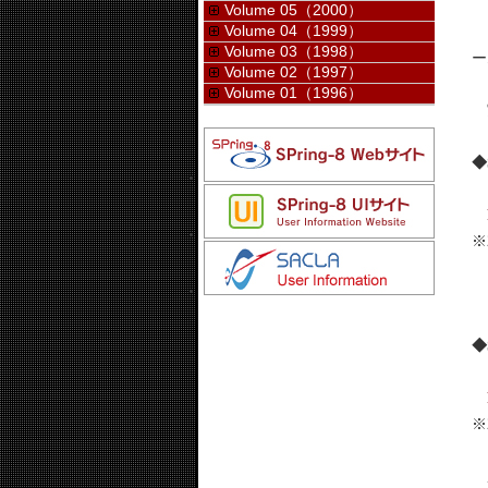
Volume 05（2000）
Volume 04（1999）
ま
Volume 03（1998）
ー
Volume 02（1997）
Volume 01（1996）
実
◆S
＞
※
ま
◆S
＞
※
成