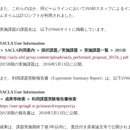
た、これらのほか、同ビームラインにおいてJASRIスタッフによるイ
ムタイムは計12シフトが利用されました。
施課題の課題名は、以下のWebサイトに掲載しています。
ACLA User Information
 SACLA利用案内 ＞ 採択課題／実施課題 ＞ 実施課題一覧 ＞ 2015B
http://sacla.xfel.jp/wp-content/uploads/sacla_performed_proposal_2015b_j.pdf
2015B期の実施課題は、2016年5月13日に公開。
た、利用課題実験報告書（Experiment Summary Report）は、以
ACLA User Information
 成果等検索 ＞ 利用課題実験報告書検索
https://user.spring8.or.jp/uisearch/expreport/ja
2015B期の報告書は、2016年5月13日に公開。
果は、課題実施期終了後3年以内に、査読付き原著論文等で公開され