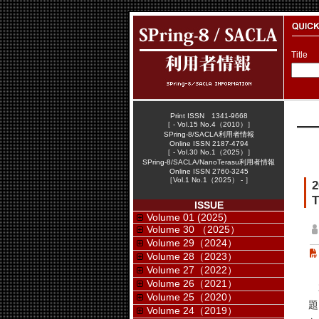
Title
Print ISSN 1341-9668
［ - Vol.15 No.4（2010）］
SPring-8/SACLA利用者情報
Online ISSN 2187-4794
［ - Vol.30 No.1（2025）］
SPring-8/SACLA/NanoTerasu利用者情報
Online ISSN 2760-3245
［Vol.1 No.1（2025） - ］
T
ISSUE
Volume 01 (2025)
Volume 30 （2025）
Volume 29（2024）
Volume 28（2023）
Volume 27（2022）
Volume 26（2021）
2
Volume 25（2020）
題
Volume 24（2019）