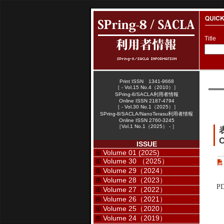
Title
Print ISSN 1341-9668
［ - Vol.15 No.4（2010）］
SPring-8/SACLA利用者情報
Online ISSN 2187-4794
［ - Vol.30 No.1（2025）］
SPring-8/SACLA/NanoTerasu利用者情報
Online ISSN 2760-3245
［Vol.1 No.1（2025） - ］
C
ISSUE
Volume 01 (2025)
Volume 30 （2025）
Volume 29（2024）
Volume 28（2023）
P
Volume 27（2022）
Volume 26（2021）
Volume 25（2020）
Volume 24（2019）