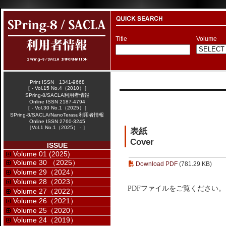
Title
Volume
Print ISSN 1341-9668
［ - Vol.15 No.4（2010）］
SPring-8/SACLA利用者情報
Online ISSN 2187-4794
［ - Vol.30 No.1（2025）］
SPring-8/SACLA/NanoTerasu利用者情報
Online ISSN 2760-3245
［Vol.1 No.1（2025） - ］
表紙
Cover
ISSUE
Volume 01 (2025)
Volume 30 （2025）
Download PDF
(781.29 KB)
Volume 29（2024）
Volume 28（2023）
PDFファイルをご覧ください。
Volume 27（2022）
Volume 26（2021）
Volume 25（2020）
Volume 24（2019）