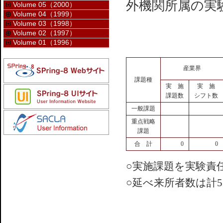
外機関所属の実
Volume 05（2000）
Volume 04（1999）
Volume 03（1998）
Volume 02（1997）
Volume 01（1996）
産業界
課題種
実 施
実 施
課題数
シフト数
一般課題
重点戦略
課題
合 計
0
0
○実施課題を実験責
○延べ来所者数は計5