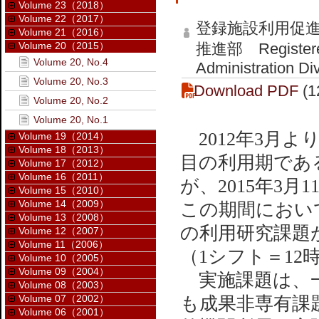
Volume 23（2018）
Volume 22（2017）
登録施設利用促
Volume 21（2016）
Volume 20（2015）
推進部 Registered I
Volume 20, No.4
Administration Di
Volume 20, No.3
Download PDF
(1
Volume 20, No.2
Volume 20, No.1
2012年3月よ
Volume 19（2014）
Volume 18（2013）
目の利用期である
Volume 17（2012）
Volume 16（2011）
が、2015年3
Volume 15（2010）
Volume 14（2009）
この期間において
Volume 13（2008）
の利用研究課題
Volume 12（2007）
Volume 11（2006）
（1シフト＝1
Volume 10（2005）
Volume 09（2004）
実施課題は、一
Volume 08（2003）
Volume 07（2002）
も成果非専有課
Volume 06（2001）