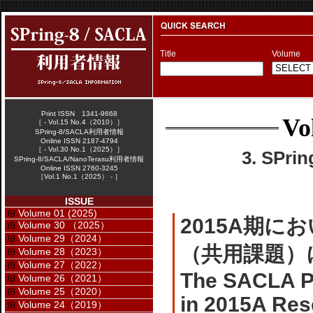
Title
Volume
Print ISSN 1341-9668
Vo
［ - Vol.15 No.4（2010）］
SPring-8/SACLA利用者情報
Online ISSN 2187-4794
［ - Vol.30 No.1（2025）］
3. SPr
SPring-8/SACLA/NanoTerasu利用者情報
Online ISSN 2760-3245
［Vol.1 No.1（2025） - ］
ISSUE
Volume 01 (2025)
2015A期に
Volume 30 （2025）
Volume 29（2024）
（共用課題）
Volume 28（2023）
Volume 27（2022）
The SACLA Pu
Volume 26（2021）
Volume 25（2020）
in 2015A Res
Volume 24（2019）