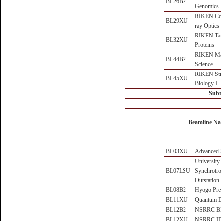
BL26B2
Genomics 
RIKEN Coh
BL29XU
ray Optics
RIKEN Tar
BL32XU
Proteins
RIKEN Mat
BL44B2
Science
RIKEN Str
BL45XU
Biology I
Subt
Beamline N
BL03XU
Advanced S
University
BL07LSU
Synchrotro
Outstation
BL08B2
Hyogo Pre
BL11XU
Quantum 
BL12B2
NSRRC 
BL12XU
NSRRC I