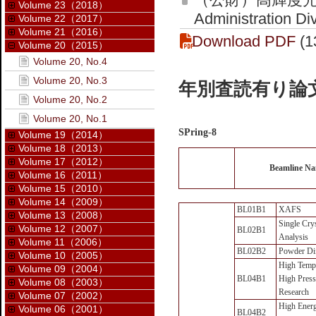
Volume 23（2018）
Administration Di
Volume 22（2017）
Volume 21（2016）
Download PDF
(1
Volume 20（2015）
Volume 20, No.4
Volume 20, No.3
年別査読有り論文
Volume 20, No.2
Volume 20, No.1
SPring-8
Volume 19（2014）
Volume 18（2013）
Volume 17（2012）
Beamline N
Volume 16（2011）
Volume 15（2010）
Volume 14（2009）
BL01B1
XAFS
Volume 13（2008）
Single Crys
Volume 12（2007）
BL02B1
Analysis
Volume 11（2006）
BL02B2
Powder Dif
Volume 10（2005）
High Tempe
Volume 09（2004）
BL04B1
High Press
Volume 08（2003）
Research
Volume 07（2002）
High Ener
Volume 06（2001）
BL04B2