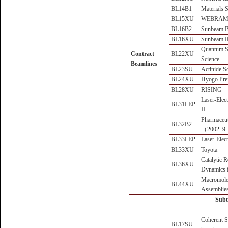
BL14B1
Materials 
BL15XU
WEBRA
BL16B2
Sunbeam 
BL16XU
Sunbeam 
Quantum St
Contract
BL22XU
Science
Beamlines
BL23SU
Actinide S
BL24XU
Hyogo Pref
BL28XU
RISING
Laser-Elec
BL31LEP
II
Pharmaceut
BL32B2
（2002. 9 
BL33LEP
Laser-Elec
BL33XU
Toyota
Catalytic R
BL36XU
Dynamics f
Macromole
BL44XU
Assemblie
Subt
Coherent S
BL17SU