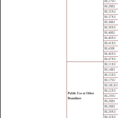
BL27SU
BL28B2
BL35XU
BL37XU
BL38B1
BL39XU
BL40B2
BL40XU
BL41XU
BL43IR
BL46XU
BL47XU
BL11XU
BL14B1
BL15XU
BL17SU
BL19LXU
BL22XU
Public Use at Other
BL23SU
Beamlines
BL26B1
BL26B2
BL29XU
BL32XU