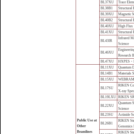
BL37XU
Trace Elem
BL38B1
Structural 
BL39XU
Magnetic M
BL40B2
Structural 
BL40XU
High Flux
BL41XU
Structural 
Infrared Ma
BL43IR
Science
Engineerin
BL46XU
Research I
BL47XU
HXPES・
BL11XU
Quantum 
BL14B1
Materials 
BL15XU
WEBRA
RIKEN Coh
BL17SU
X-ray Spec
BL19LXU
RIKEN SR
Quantum St
BL22XU
Science
BL23SU
Actinide S
Public Use at
RIKEN Str
BL26B1
Other
Genomics 
Beamlines
RIKEN Str