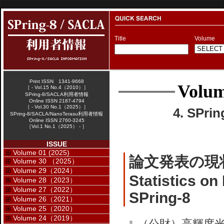
Title
Volume
Print ISSN 1341-9668
Volum
［ - Vol.15 No.4（2010）］
SPring-8/SACLA利用者情報
Online ISSN 2187-4794
［ - Vol.30 No.1（2025）］
4. SPr
SPring-8/SACLA/NanoTerasu利用者情報
Online ISSN 2760-3245
［Vol.1 No.1（2025） - ］
ISSUE
Volume 01 (2025)
論文発表の現
Volume 30 （2025）
Volume 29（2024）
Statistics on
Volume 28（2023）
Volume 27（2022）
SPring-8
Volume 26（2021）
Volume 25（2020）
Volume 24（2019）
（公財）高輝度光