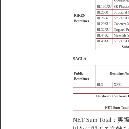
Spectrosc
BL19LXU
SR Physic
BL26B1
Structural
RIKEN
BL26B2
Structural
Beamlines
BL29XU
Coherent X
BL32XU
Targeted P
BL44B2
Materials 
BL45XU
Structural 
Subt
SACLA
Public
Beamline N
Beamlines
BL3
XFEL
Hardware / Software
NET Sum Total
NET Sum To