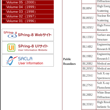
Diffraction
Volume 05（2000）
High Energ
Volume 04（1999）
BL08W
Scattering
Volume 03（1998）
Nuclear Re
Volume 02（1997）
BL09XU
Scattering
Volume 01（1996）
High Press
BL10XU
Research
Surface and
BL13XU
Structure
Engineerin
BL14B2
Research I
Engineerin
BL19B2
Research I
Public
BL20B2
Medical an
Beamlines
BL20XU
Medical an
Soft X-ray
BL25SU
Spectrosco
Soft X-ray
BL27SU
Photochemi
White Bea
BL28B2
Diffraction
High Resol
BL35XU
Inelastic S