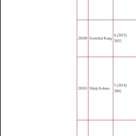
6 (2015)
28100
Soonchul Kang
5955
5 (2014)
28165
Shinji Kohara
5892