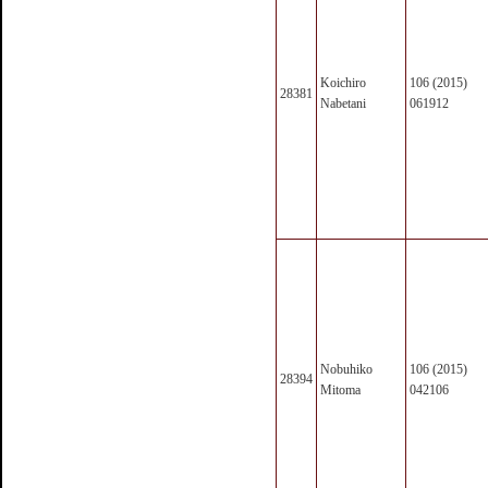
Koichiro
106 (2015)
28381
Nabetani
061912
Nobuhiko
106 (2015)
28394
Mitoma
042106