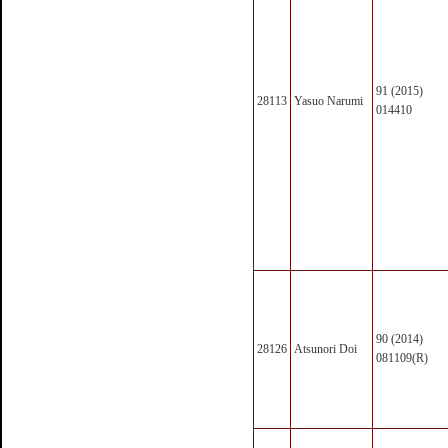
91 (2015)
28113
Yasuo Narumi
014410
90 (2014)
28126
Atsunori Doi
081109(R)