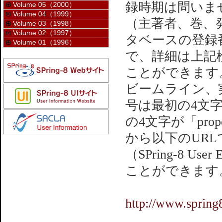
録時期は問いま
Volume 05（2000）
Volume 04（1999）
（主著者、巻、
Volume 03（1998）
Volume 02（1997）
タベースの登録
Volume 01（1996）
で、詳細は上記
ことができます
ビームライン、
号は最初の4文字
の4文字が「pro
から以下のUR
（SPring-8 Us
ことができます
http://www.spring8