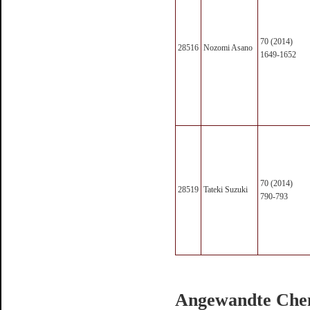
70 (2014)
28516
Nozomi Asano
1649-1652
70 (2014)
28519
Tateki Suzuki
790-793
Angewandte Chemi