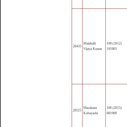
Malahalli
100 (2012)
28435
Vijaya Kumar
191905
Masakazu
106 (2015)
28525
Kobayashi
081909