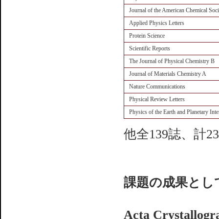
Journal of the American Chemical Soci
Applied Physics Letters
Protein Science
Scientific Reports
The Journal of Physical Chemistry B
Journal of Materials Chemistry A
Nature Communications
Physical Review Letters
Physics of the Earth and Planetary Inte
他全139誌、計23
課題の成果とし
Acta Crystallogr