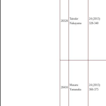
Taisuke
24 (2015)
28328
Nakayama
328-340
Masaru
24 (2015)
28416
Yamanaka
366-375