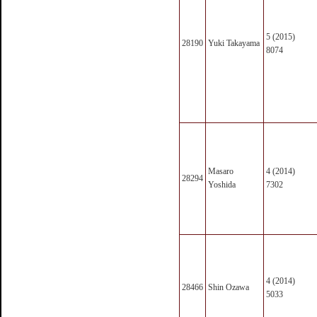
5 (2015)
28190
Yuki Takayama
8074
Masaro
4 (2014)
28294
Yoshida
7302
4 (2014)
28466
Shin Ozawa
5033