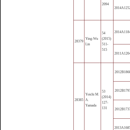
2094
2014A125
2014A118
54
Ying-Wu
(2015)
28379
Lin
511-
515
2011A120
2012B186
2012B179
53
Yoichi M.
(2014)
28385
A.
127-
Yamada
131
2012B173
2013A168