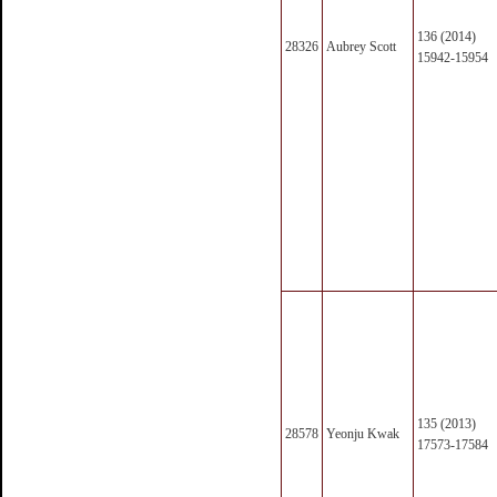
136 (2014)
28326
Aubrey Scott
15942-15954
135 (2013)
28578
Yeonju Kwak
17573-17584