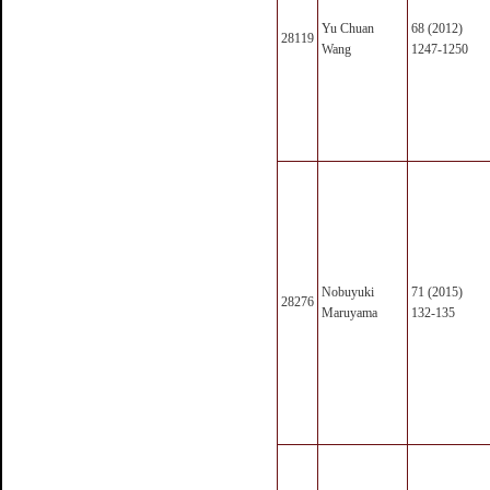
Yu Chuan
68 (2012)
28119
Wang
1247-1250
Nobuyuki
71 (2015)
28276
Maruyama
132-135