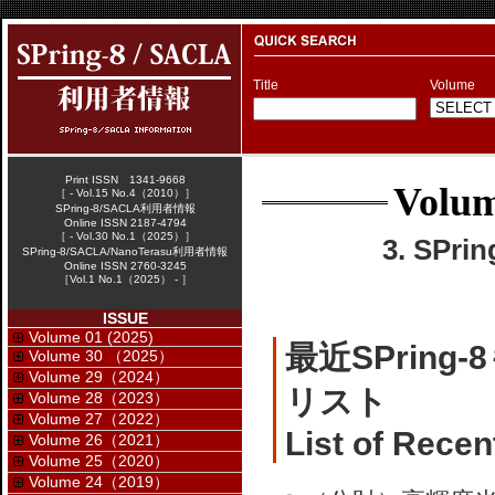
Title
Volume
Print ISSN 1341-9668
Volum
［ - Vol.15 No.4（2010）］
SPring-8/SACLA利用者情報
Online ISSN 2187-4794
［ - Vol.30 No.1（2025）］
3. SPr
SPring-8/SACLA/NanoTerasu利用者情報
Online ISSN 2760-3245
［Vol.1 No.1（2025） - ］
ISSUE
Volume 01 (2025)
最近SPrin
Volume 30 （2025）
Volume 29（2024）
リスト
Volume 28（2023）
Volume 27（2022）
List of Recen
Volume 26（2021）
Volume 25（2020）
Volume 24（2019）