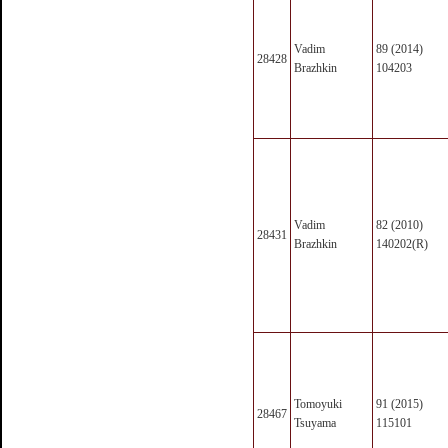
Vadim
89 (2014)
28428
Brazhkin
104203
Vadim
82 (2010)
28431
Brazhkin
140202(R)
Tomoyuki
91 (2015)
28467
Tsuyama
115101