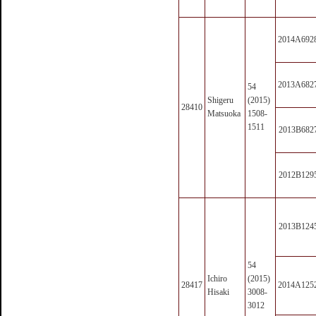
2014A692
2013A682
54
Shigeru
(2015)
28410
Matsuoka
1508-
1511
2013B682
2012B129
2013B124
54
Ichiro
(2015)
28417
2014A125
Hisaki
3008-
3012