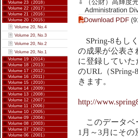
（公財）高輝度光
Volume 23（2018）
Volume 22（2017）
Administration Di
Volume 21（2016）
Download PDF
(9
Volume 20（2015）
Volume 20, No.4
Volume 20, No.3
SPring-8
Volume 20, No.2
の成果が公表され
Volume 20, No.1
Volume 19（2014）
に登録していた
Volume 18（2013）
のURL（SPr
Volume 17（2012）
Volume 16（2011）
きます。
Volume 15（2010）
Volume 14（2009）
Volume 13（2008）
Volume 12（2007）
http://www.spring8
Volume 11（2006）
Volume 10（2005）
Volume 09（2004）
このデータベー
Volume 08（2003）
Volume 07（2002）
1月～3月にそ
Volume 06（2001）