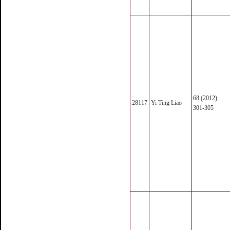
68 (2012)
28117
Yi Ting Liao
301-305