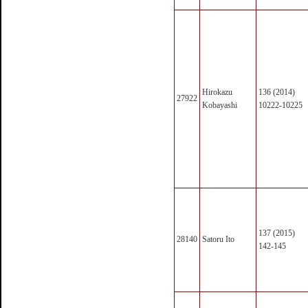
Hirokazu
136 (2014)
27922
Kobayashi
10222-10225
137 (2015)
28140
Satoru Ito
142-145