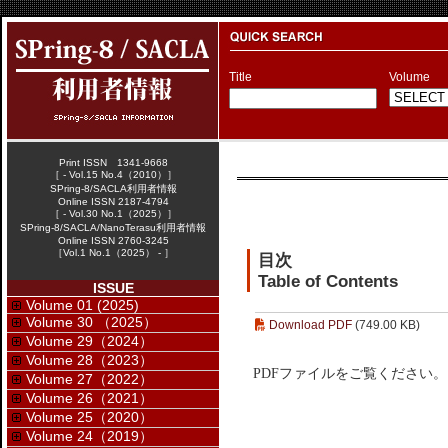
Title
Volume
Print ISSN 1341-9668
［ - Vol.15 No.4（2010）］
SPring-8/SACLA利用者情報
Online ISSN 2187-4794
［ - Vol.30 No.1（2025）］
SPring-8/SACLA/NanoTerasu利用者情報
Online ISSN 2760-3245
［Vol.1 No.1（2025） - ］
目次
Table of Contents
ISSUE
Volume 01 (2025)
Volume 30 （2025）
Download PDF
(749.00 KB)
Volume 29（2024）
Volume 28（2023）
PDFファイルをご覧ください。
Volume 27（2022）
Volume 26（2021）
Volume 25（2020）
Volume 24（2019）