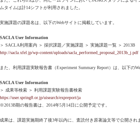
た、これらのほか、同ビームラインにおいてJASRIスタッフによるイ
ムタイムは計14シフトが利用されました。
施課題の課題名は、以下のWebサイトに掲載しています。
ACLA User Information
 SACLA利用案内 ＞ 採択課題／実施課題 ＞ 実施課題一覧 ＞ 2013B
http://sacla.xfel.jp/wp-content/uploads/sacla_performed_proposal_2013b_j.pdf
た、利用課題実験報告書（Experiment Summary Report）は、以
ACLA User Information
 成果等検索 ＞ 利用課題実験報告書検索
https://user.spring8.or.jp/uisearch/expreport/ja
2013B期の報告書は、2014年5月14日に公開予定です。
果は、課題実施期終了後3年以内に、査読付き原著論文等で公開され