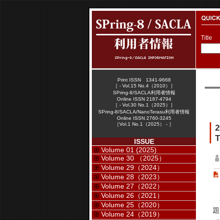
Title
Print ISSN 1341-9668
［ - Vol.15 No.4（2010）］
SPring-8/SACLA利用者情報
Online ISSN 2187-4794
［ - Vol.30 No.1（2025）］
SPring-8/SACLA/NanoTerasu利用者情報
Online ISSN 2760-3245
［Vol.1 No.1（2025） - ］
T
ISSUE
Volume 01 (2025)
Volume 30 （2025）
Volume 29（2024）
Volume 28（2023）
Volume 27（2022）
Volume 26（2021）
2
Volume 25（2020）
題
Volume 24（2019）