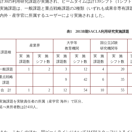
計30の利用研究課題が実施され、ビームタイムは計139シフト（1シフト
施課題は、一般課題と重点戦略課題の2種類（いずれも成果非専有課題
内外・産学官に所属するユーザーにより実施されました。
表1 2013B期SACLA利用研究実施課題
大学等
国公立試験
産業界
教育機関
研究機関等
課題種
実 施
実 施
実 施
実 施
実 施
実 施
課題数
シフト数
課題数
シフト数
課題数
シフト数
一般課題
1
2
3
12
4
20
重点戦略
9
42
6
35
課題
合 計
1
2
12
54
10
55
実施課題を実験責任者の所属（産学官 海外）で区分。
延べ来所者数は計410人。