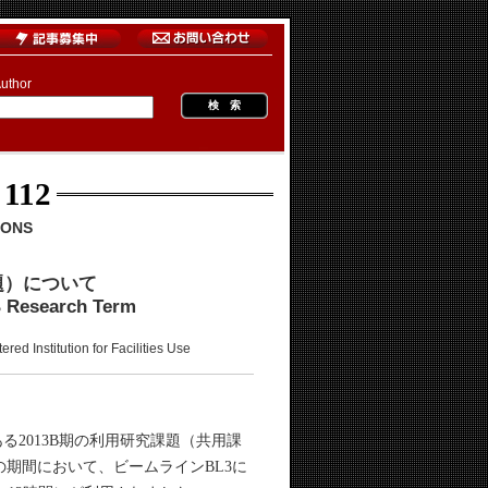
uthor
 112
IONS
題）について
B Research Term
ion for Facilities Use
る2013B期の利用研究課題（共用課
この期間において、ビームラインBL3に