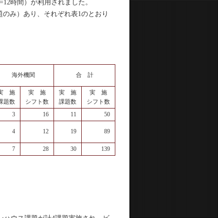
=12時間）が利用されました。
のみ）あり、それぞれ表1のとおり
海外機関
合 計
実 施
実 施
実 施
実 施
課題数
シフト数
課題数
シフト数
3
16
11
50
4
12
19
89
7
28
30
139