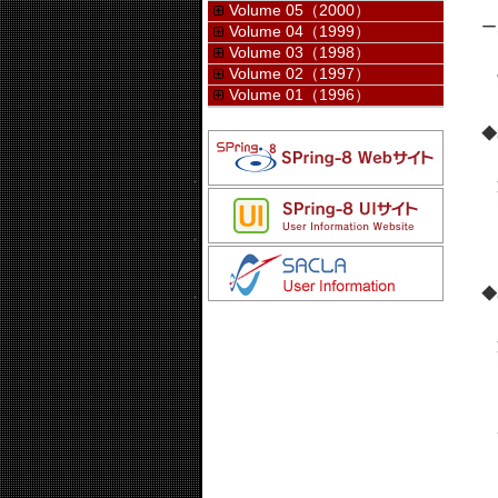
ま
Volume 05（2000）
ー
Volume 04（1999）
Volume 03（1998）
Volume 02（1997）
実
Volume 01（1996）
◆S
＞
ま
◆S
＞
※
成