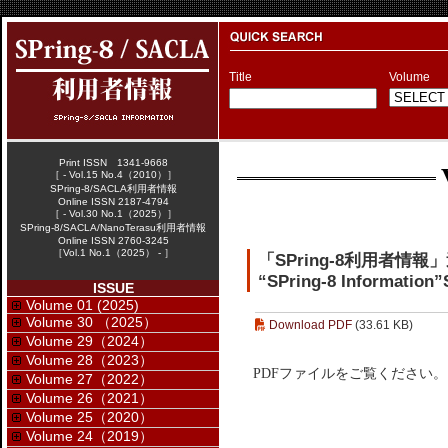
Title
Volume
Print ISSN 1341-9668
［ - Vol.15 No.4（2010）］
SPring-8/SACLA利用者情報
Online ISSN 2187-4794
［ - Vol.30 No.1（2025）］
SPring-8/SACLA/NanoTerasu利用者情報
Online ISSN 2760-3245
［Vol.1 No.1（2025） - ］
「SPring-8利用者情
“SPring-8 Information”
ISSUE
Volume 01 (2025)
Volume 30 （2025）
Download PDF
(33.61 KB)
Volume 29（2024）
Volume 28（2023）
PDFファイルをご覧ください。
Volume 27（2022）
Volume 26（2021）
Volume 25（2020）
Volume 24（2019）