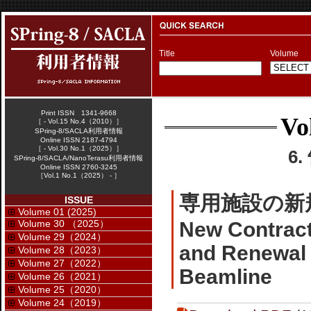
Title
Volume
Print ISSN 1341-9668
Vo
［ - Vol.15 No.4（2010）］
SPring-8/SACLA利用者情報
Online ISSN 2187-4794
［ - Vol.30 No.1（2025）］
6
SPring-8/SACLA/NanoTerasu利用者情報
Online ISSN 2760-3245
［Vol.1 No.1（2025） - ］
専用施設の新
ISSUE
Volume 01 (2025)
Volume 30 （2025）
New Contract
Volume 29（2024）
and Renewal
Volume 28（2023）
Volume 27（2022）
Beamline
Volume 26（2021）
Volume 25（2020）
Volume 24（2019）