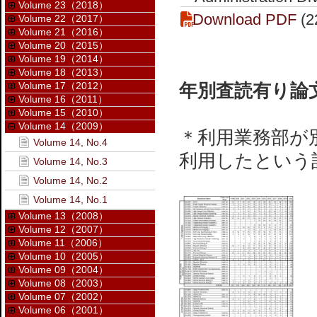
Volume 23（2018）
Download PDF
(2
Volume 22（2017）
Volume 21（2016）
Volume 20（2015）
Volume 19（2014）
Volume 18（2013）
Volume 17（2012）
年別査読有り論文
Volume 16（2011）
Volume 15（2010）
Volume 14（2009）
＊利用業務部が別
Volume 14, No.4
利用したという
Volume 14, No.3
Volume 14, No.2
Volume 14, No.1
Volume 13（2008）
Volume 12（2007）
Volume 11（2006）
Volume 10（2005）
Volume 09（2004）
Volume 08（2003）
Volume 07（2002）
Volume 06（2001）