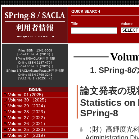
Title
Volume
Print ISSN 1341-9668
Volum
［ - Vol.15 No.4（2010）］
SPring-8/SACLA利用者情報
Online ISSN 2187-4794
［ - Vol.30 No.1（2025）］
1. SPring-
SPring-8/SACLA/NanoTerasu利用者情報
Online ISSN 2760-3245
［Vol.1 No.1（2025） - ］
論文発表の現
ISSUE
Volume 01 (2025)
Volume 30 （2025）
Statistics on
Volume 29（2024）
SPring-8
Volume 28（2023）
Volume 27（2022）
Volume 26（2021）
（財）高輝度光科
Volume 25（2020）
Volume 24（2019）
Administration Di