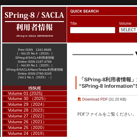
Title
Volume
Print ISSN 1341-9668
［ - Vol.15 No.4（2010）］
SPring-8/SACLA利用者情報
Online ISSN 2187-4794
［ - Vol.30 No.1（2025）］
SPring-8/SACLA/NanoTerasu利用者情報
Online ISSN 2760-3245
［Vol.1 No.1（2025） - ］
「SPring-8利用者情
“SPring-8 Information”
ISSUE
Volume 01 (2025)
Volume 30 （2025）
Download PDF
(31.20 KB)
Volume 29（2024）
Volume 28（2023）
PDFファイルをご覧ください。
Volume 27（2022）
Volume 26（2021）
Volume 25（2020）
Volume 24（2019）