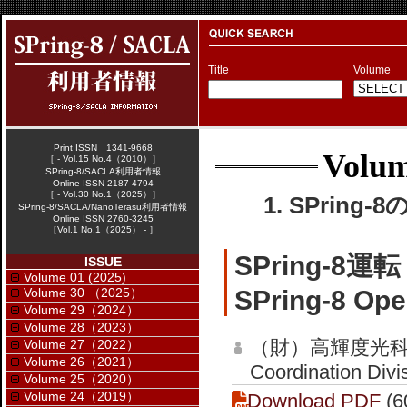
Title
Volume
Print ISSN 1341-9668
Volum
［ - Vol.15 No.4（2010）］
SPring-8/SACLA利用者情報
Online ISSN 2187-4794
［ - Vol.30 No.1（2025）］
1. SPring-
SPring-8/SACLA/NanoTerasu利用者情報
Online ISSN 2760-3245
［Vol.1 No.1（2025） - ］
SPring-8
ISSUE
Volume 01 (2025)
Volume 30 （2025）
SPring-8 Ope
Volume 29（2024）
Volume 28（2023）
（財）高輝度光科
Volume 27（2022）
Volume 26（2021）
Coordination Divi
Volume 25（2020）
Volume 24（2019）
Download PDF
(6