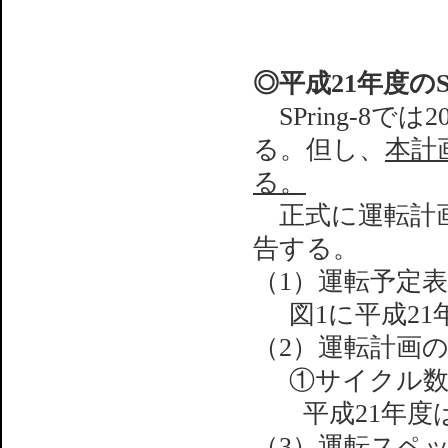
◎平成21年度のSP
SPring-8で
る。但し、
本計
る。
正式に運転計画が
告する。
（1）運転予定表
図1に平成21
（2）運転計画
①サイクル
平成21年
（3）運転スペ