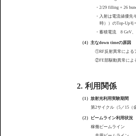
・2/29 filling + 26 bun
・入射は電流値優先モ
時））のTop-Up
・蓄積電流 8 GeV、〜
（4）主なdown timeの原因
①RF反射異常による
②FE部駆動異常によ
2. 利用関係
（1）放射光利用実験期間
第2サイクル（5／15（
（2）ビームライン利用状況
稼働ビームライン
共用ビームライン