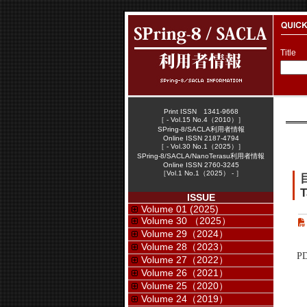
Title
Print ISSN 1341-9668
［ - Vol.15 No.4（2010）］
SPring-8/SACLA利用者情報
Online ISSN 2187-4794
［ - Vol.30 No.1（2025）］
SPring-8/SACLA/NanoTerasu利用者情報
Online ISSN 2760-3245
［Vol.1 No.1（2025） - ］
T
ISSUE
Volume 01 (2025)
Volume 30 （2025）
Volume 29（2024）
Volume 28（2023）
P
Volume 27（2022）
Volume 26（2021）
Volume 25（2020）
Volume 24（2019）