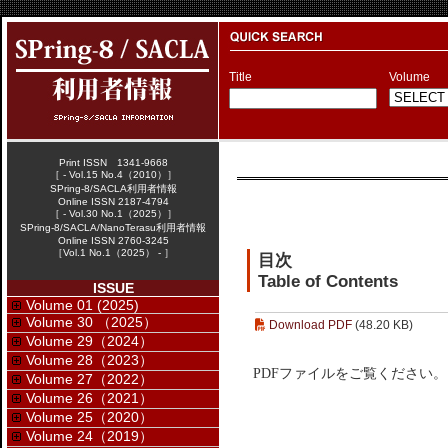
Title
Volume
Print ISSN 1341-9668
［ - Vol.15 No.4（2010）］
SPring-8/SACLA利用者情報
Online ISSN 2187-4794
［ - Vol.30 No.1（2025）］
SPring-8/SACLA/NanoTerasu利用者情報
Online ISSN 2760-3245
［Vol.1 No.1（2025） - ］
目次
Table of Contents
ISSUE
Volume 01 (2025)
Volume 30 （2025）
Download PDF
(48.20 KB)
Volume 29（2024）
Volume 28（2023）
PDFファイルをご覧ください。
Volume 27（2022）
Volume 26（2021）
Volume 25（2020）
Volume 24（2019）