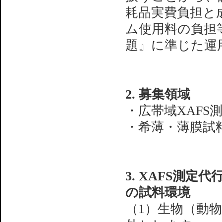
耗品実費負担と
ム使用料の負担
題』に準じた運
2. 募集領域
・広帯域XAFS測定
・希薄・薄膜試料
3. XAFS測
の試料環境
（1）生物（動