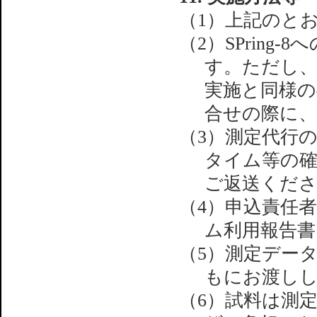
（1）上記のと
（2）SPrin
す。ただし、
実施と同様の
合せの際に
（3）測定代行
タイム等の
ご返送くだ
（4）申込責任
ム利用報告書
（5）測定デー
もにお渡し
（6）試料は測