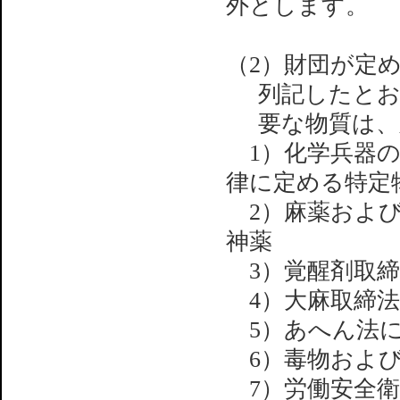
外とします。
（2）財団が定
列記したと
要な物質は、
1）化学兵器の
律に定める特定
2）麻薬および
神薬
3）覚醒剤取締
4）大麻取締法
5）あへん法に
6）毒物および
7）労働安全衛