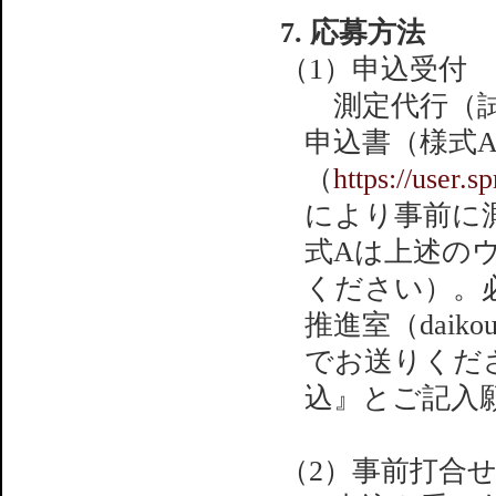
7. 応募方法
（1）申込受付
測定代行（試
申込書（様式
（
https://user.s
により事前に
式Aは上述の
ください）。必
推進室（daiko
でお送りくだ
込』とご記入
（2）事前打合