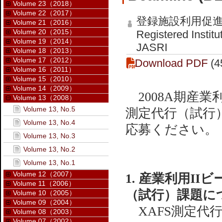
Volume 23（2018）
Volume 22（2017）
登録施設利用促
Volume 21（2016）
Volume 20（2015）
Registered Instit
Volume 19（2014）
JASRI
Volume 18（2013）
Volume 17（2012）
Download PDF
(4
Volume 16（2011）
Volume 15（2010）
Volume 14（2009）
2008A期産業利
Volume 13（2008）
Volume 13, No.5
測定代行（試行
Volume 13, No.4
応募ください。
Volume 13, No.3
Volume 13, No.2
Volume 13, No.1
Volume 12（2007）
1. 産業利用II
Volume 11（2006）
（試行）課題に
Volume 10（2005）
Volume 09（2004）
XAFS測定代
Volume 08（2003）
Volume 07（2002）