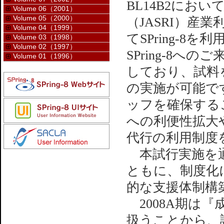
BL14B2にお
Volume 06（2001）
Volume 05（2000）
（JASRI）産
Volume 04（1999）
てSPring-
Volume 03（1998）
Volume 02（1997）
SPring-8
Volume 01（1996）
しており、試料を
の実施が可能で
ッフを確保する
への利便性拡大
代行の利用制度
本試行実施を通
ともに、制度化
的な支援体制構
2008A期は
扱うことから、