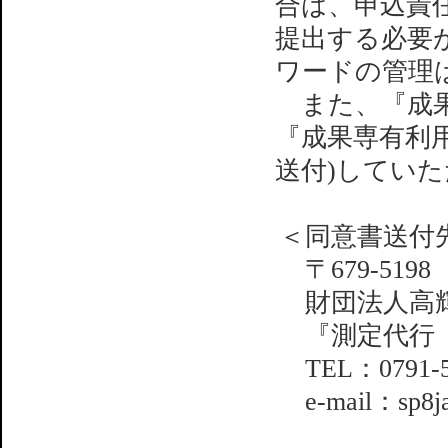
合は、申込責
提出する必要
ワードの管理
また、『成果
『成果専有利
送付)してい
＜同意書送付
〒679-5198
財団法人高輝
『測定代行（
TEL：0791-58-
e-mail：sp8jasr