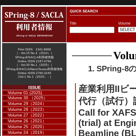
Title
Volume
Print ISSN 1341-9668
Volu
［ - Vol.15 No.4（2010）］
SPring-8/SACLA利用者情報
Online ISSN 2187-4794
［ - Vol.30 No.1（2025）］
1. SPring-
SPring-8/SACLA/NanoTerasu利用者情報
Online ISSN 2760-3245
［Vol.1 No.1（2025） - ］
産業利用IIビ
ISSUE
Volume 01 (2025)
Volume 30 （2025）
代行（試行）
Volume 29（2024）
Volume 28（2023）
Call for XAF
Volume 27（2022）
(trial) at En
Volume 26（2021）
Volume 25（2020）
Beamline (B
Volume 24（2019）